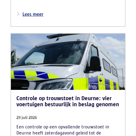
gestolen bromfietsen en kentekenplaten zijn
teruggevonden en zestien voertuigen zijn in
beslag genomen. Daarnaast arresteerde de politie
Lees meer
ook drie verdachten en zijn cocaïne, gestolen
motorblokken en inbrekersmateriaal gevonden.
Controle op trouwstoet in Deurne: vier
voertuigen bestuurlijk in beslag genomen
29 juli 2026
Een controle op een opvallende trouwstoet in
Deurne heeft zaterdagavond geleid tot de