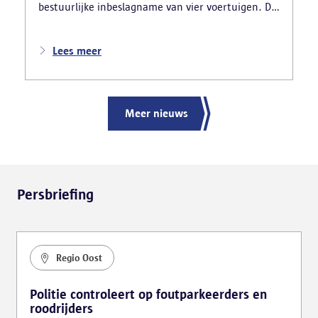
bestuurlijke inbeslagname van vier voertuigen. De
politie deed ook nog verschillende andere
vaststellingen van inbreuken. De politie greep in
nadat meerdere weggebruikers melding hadden
Lees meer
gemaakt van het gevaarlijk rijgedrag en de
ernstige verkeershinder die dat als gevolg had.
Meer nieuws
Persbriefing
Regio Oost
Politie controleert op foutparkeerders en
roodrijders