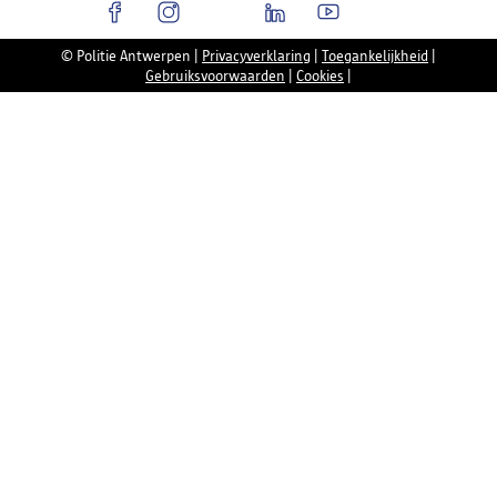
© Politie Antwerpen
|
Privacyverklaring
|
Toegankelijkheid
|
Gebruiksvoorwaarden
|
Cookies
|