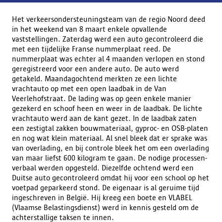
Het verkeersondersteuningsteam van de regio Noord deed
in het weekend van 8 maart enkele opvallende
vaststellingen. Zaterdag werd een auto gecontroleerd die
met een tijdelijke Franse nummerplaat reed. De
nummerplaat was echter al 4 maanden verlopen en stond
geregistreerd voor een andere auto. De auto werd
getakeld. Maandagochtend merkten ze een lichte
vrachtauto op met een open laadbak in de Van
Veerlehofstraat. De lading was op geen enkele manier
gezekerd en schoof heen en weer in de laadbak. De lichte
vrachtauto werd aan de kant gezet. In de laadbak zaten
een zestigtal zakken bouwmateriaal, gyproc- en OSB-platen
en nog wat klein materiaal. Al snel bleek dat er sprake was
van overlading, en bij controle bleek het om een overlading
van maar liefst 600 kilogram te gaan. De nodige processen-
verbaal werden opgesteld. Diezelfde ochtend werd een
Duitse auto gecontroleerd omdat hij voor een school op het
voetpad geparkeerd stond. De eigenaar is al geruime tijd
ingeschreven in België. Hij kreeg een boete en VLABEL
(Vlaamse Belastingsdienst) werd in kennis gesteld om de
achterstallige taksen te innen.