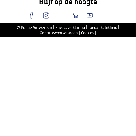
Blijf op de hoogte
© Politie Antwerpen
|
Privacyverklaring
|
Toegankelijkheid
|
Gebruiksvoorwaarden
|
Cookies
|