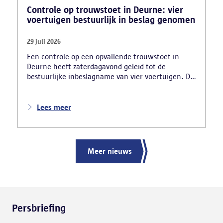
Controle op trouwstoet in Deurne: vier
voertuigen bestuurlijk in beslag genomen
29 juli 2026
Een controle op een opvallende trouwstoet in
Deurne heeft zaterdagavond geleid tot de
bestuurlijke inbeslagname van vier voertuigen. De
politie deed ook nog verschillende andere
vaststellingen van inbreuken. De politie greep in
nadat meerdere weggebruikers melding hadden
Lees meer
gemaakt van het gevaarlijk rijgedrag en de
ernstige verkeershinder die dat als gevolg had.
Meer nieuws
Persbriefing