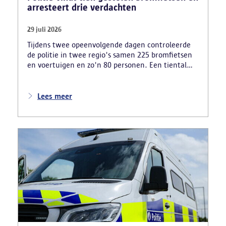
arresteert drie verdachten
29 juli 2026
Tijdens twee opeenvolgende dagen controleerde
de politie in twee regio's samen 225 bromfietsen
en voertuigen en zo'n 80 personen. Een tiental
gestolen bromfietsen en kentekenplaten zijn
teruggevonden en zestien voertuigen zijn in
beslag genomen. Daarnaast arresteerde de politie
Lees meer
ook drie verdachten en zijn cocaïne, gestolen
motorblokken en inbrekersmateriaal gevonden.