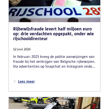
Rijbewijsfraude levert half miljoen euro
op: drie verdachten opgepakt, onder wie
rijschooldirecteur
12 juni 2026
In februari 2025 kreeg de politie aanwijzingen van
fraude bij het verkrijgen van Belgische rijbewijzen.
Via advertenties op Snapchat en Instagram onder
de naam ‘Snelle afspraak’ boden verdachten tegen
betaling versnelde afspraken voor praktijkexamens
aan. Daarnaast maakten zij reclame voor het
Lees meer
uitschrijven van bekwaamheidsattesten zonder
effectief lessen te volgen en voor fraude bij
theoretische rijexamens. Een parallel onderzoek
bracht ook een rijschooldirecteur in beeld die
examenfraude organiseerde,