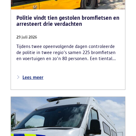
Politie vindt tien gestolen bromfietsen en
arresteert drie verdachten
29 juli 2026
Tijdens twee opeenvolgende dagen controleerde
de politie in twee regio's samen 225 bromfietsen
en voertuigen en zo'n 80 personen. Een tiental
gestolen bromfietsen en kentekenplaten zijn
teruggevonden en zestien voertuigen zijn in
beslag genomen. Daarnaast arresteerde de politie
Lees meer
ook drie verdachten en zijn cocaïne, gestolen
motorblokken en inbrekersmateriaal gevonden.