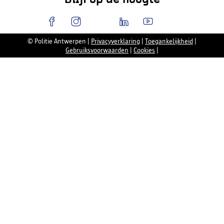
© Politie Antwerpen
|
Privacyverklaring
|
Toegankelijkheid
|
Gebruiksvoorwaarden
|
Cookies
|