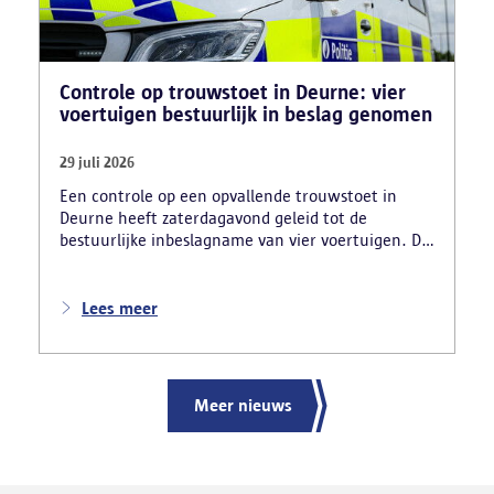
Controle op trouwstoet in Deurne: vier
voertuigen bestuurlijk in beslag genomen
29 juli 2026
Een controle op een opvallende trouwstoet in
Deurne heeft zaterdagavond geleid tot de
bestuurlijke inbeslagname van vier voertuigen. De
politie deed ook nog verschillende andere
vaststellingen van inbreuken. De politie greep in
nadat meerdere weggebruikers melding hadden
Lees meer
gemaakt van het gevaarlijk rijgedrag en de
ernstige verkeershinder die dat als gevolg had.
Meer nieuws