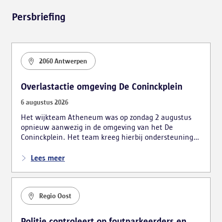
Persbriefing
2060 Antwerpen
Overlastactie omgeving De Coninckplein
6 augustus 2026
Het wijkteam Atheneum was op zondag 2 augustus
opnieuw aanwezig in de omgeving van het De
Coninckplein. Het team kreeg hierbij ondersteuning
van de mobiele eenheid. De actie leidde tot
verschillende vaststellingen, waarbij ook vijf personen
Lees meer
bestuurlijk werden gearresteerd.
Regio Oost
Politie controleert op foutparkeerders en