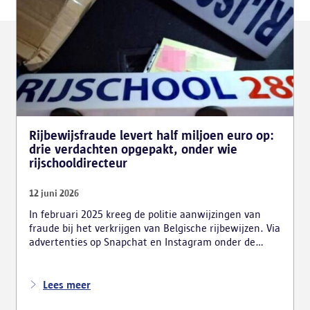
Rijbewijsfraude levert half miljoen euro op:
drie verdachten opgepakt, onder wie
rijschooldirecteur
12 juni 2026
In februari 2025 kreeg de politie aanwijzingen van
fraude bij het verkrijgen van Belgische rijbewijzen. Via
advertenties op Snapchat en Instagram onder de
naam ‘Snelle afspraak’ boden verdachten tegen
betaling versnelde afspraken voor praktijkexamens
aan. Daarnaast maakten zij reclame voor het
Lees meer
uitschrijven van bekwaamheidsattesten zonder