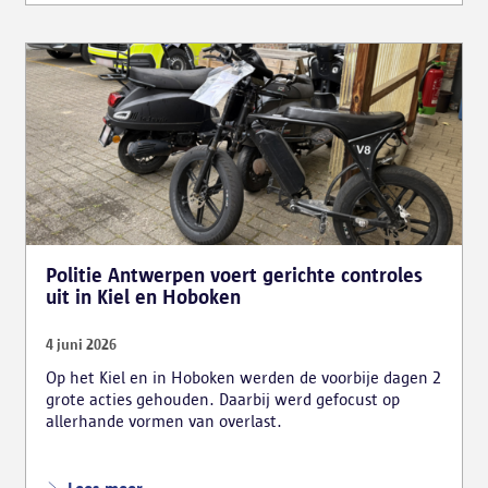
effectief lessen te volgen en voor fraude bij
theoretische rijexamens. Een parallel onderzoek
bracht ook een rijschooldirecteur in beeld die
examenfraude organiseerde, bekwaamheidsattesten
afleverde zonder vereiste opleiding en een vervalst
uittreksel uit het strafregister gebruikte.
Politie Antwerpen voert gerichte controles
uit in Kiel en Hoboken
4 juni 2026
Op het Kiel en in Hoboken werden de voorbije dagen 2
grote acties gehouden. Daarbij werd gefocust op
allerhande vormen van overlast.