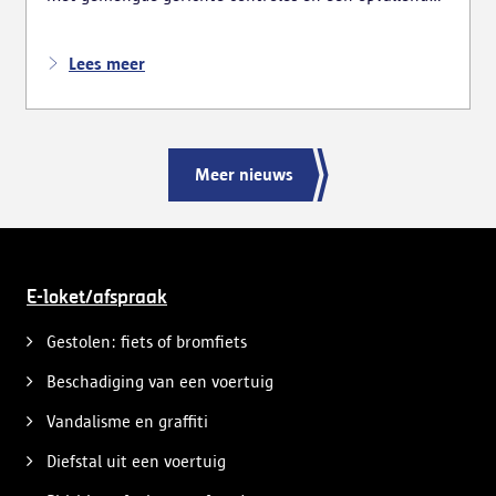
zichtbare aanwezigheid wil de politie de onder meer
drugsgerelateerde overlast terugdringen en het
onveiligheidsgevoel in de verschillende wijken
Lees meer
doorbreken.
Meer nieuws
E-loket/afspraak
Gestolen: fiets of bromfiets
Beschadiging van een voertuig
Vandalisme en graffiti
Diefstal uit een voertuig