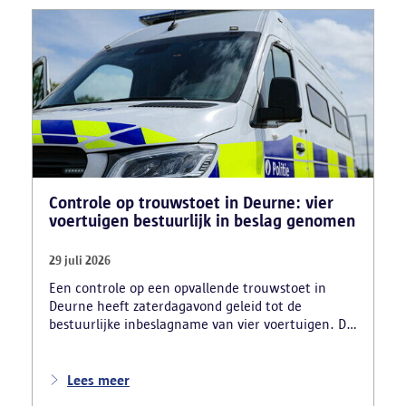
Controle op trouwstoet in Deurne: vier
voertuigen bestuurlijk in beslag genomen
29 juli 2026
Een controle op een opvallende trouwstoet in
Deurne heeft zaterdagavond geleid tot de
bestuurlijke inbeslagname van vier voertuigen. De
politie deed ook nog verschillende andere
vaststellingen van inbreuken. De politie greep in
nadat meerdere weggebruikers melding hadden
Lees meer
gemaakt van het gevaarlijk rijgedrag en de