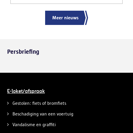
ernstige verkeershinder die dat als gevolg had.
Meer nieuws
Persbriefing
E-loket/afspraak
Gestolen: fiets of bromfiets
Beschadiging van een voertuig
Vandalisme en graffiti