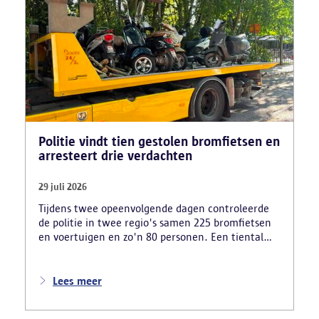
Politie vindt tien gestolen bromfietsen en
arresteert drie verdachten
29 juli 2026
Tijdens twee opeenvolgende dagen controleerde
de politie in twee regio's samen 225 bromfietsen
en voertuigen en zo'n 80 personen. Een tiental
gestolen bromfietsen en kentekenplaten zijn
teruggevonden en zestien voertuigen zijn in
beslag genomen. Daarnaast arresteerde de politie
Lees meer
ook drie verdachten en zijn cocaïne, gestolen
motorblokken en inbrekersmateriaal gevonden.