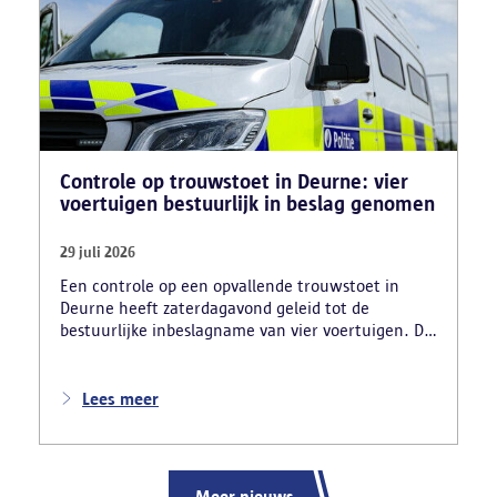
Controle op trouwstoet in Deurne: vier
voertuigen bestuurlijk in beslag genomen
29 juli 2026
Een controle op een opvallende trouwstoet in
Deurne heeft zaterdagavond geleid tot de
bestuurlijke inbeslagname van vier voertuigen. De
politie deed ook nog verschillende andere
vaststellingen van inbreuken. De politie greep in
nadat meerdere weggebruikers melding hadden
Lees meer
gemaakt van het gevaarlijk rijgedrag en de
ernstige verkeershinder die dat als gevolg had.
Meer nieuws