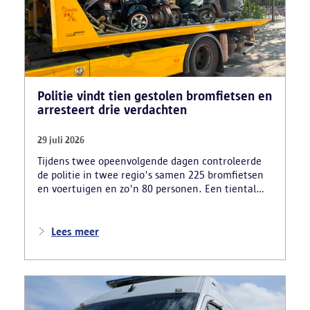
Politie vindt tien gestolen bromfietsen en
arresteert drie verdachten
29 juli 2026
Tijdens twee opeenvolgende dagen controleerde
de politie in twee regio's samen 225 bromfietsen
en voertuigen en zo'n 80 personen. Een tiental
gestolen bromfietsen en kentekenplaten zijn
teruggevonden en zestien voertuigen zijn in
beslag genomen. Daarnaast arresteerde de politie
Lees meer
ook drie verdachten en zijn cocaïne, gestolen
motorblokken en inbrekersmateriaal gevonden.