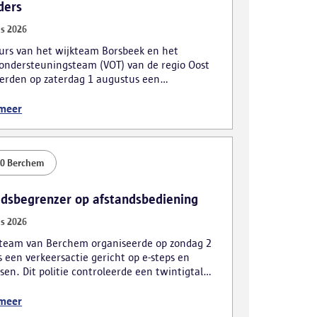
ders
s 2026
urs van het wijkteam Borsbeek en het
ondersteuningsteam (VOT) van de regio Oost
erden op zaterdag 1 augustus een
actie. De focus lag hierbij voornamelijk op
eerders en roodrijders.
 meer
00 Berchem
idsbegrenzer op afstandsbediening
s 2026
kteam van Berchem organiseerde op zondag 2
 een verkeersactie gericht op e-steps en
sen. Dit politie controleerde een twintigtal
en, wat tot meerdere vaststellingen leidde.
 meer