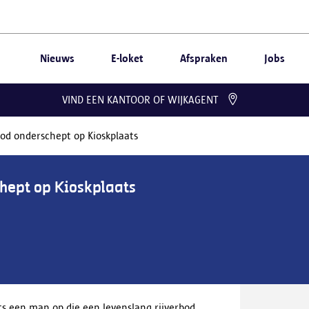
Nieuws
E-loket
Afspraken
Jobs
VIND EEN KANTOOR OF WIJKAGENT
od onderschept op Kioskplaats
hept op Kioskplaats
ts een man op die een levenslang rijverbod