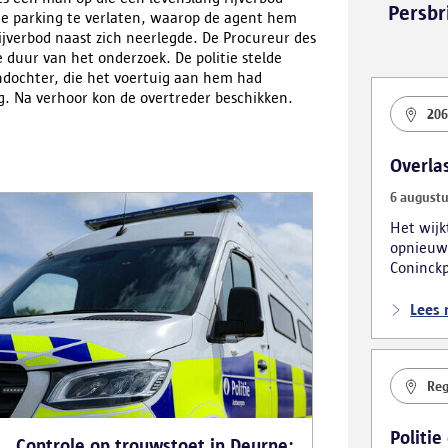
Persbr
de parking te verlaten, waarop de agent hem
ijverbod naast zich neerlegde. De Procureur des
duur van het onderzoek. De politie stelde
ndochter, die het voertuig aan hem had
g. Na verhoor kon de overtreder beschikken.
206
Overla
6 augustu
Het wij
opnieuw
Coninckp
van de m
verschil
Lees
bestuurl
Reg
Politie
Controle op trouwstoet in Deurne: