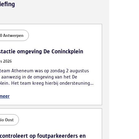
iefing
0 Antwerpen
stactie omgeving De Coninckplein
s 2026
kteam Atheneum was op zondag 2 augustus
 aanwezig in de omgeving van het De
lein. Het team kreeg hierbij ondersteuning
obiele eenheid. De actie leidde tot
lende vaststellingen, waarbij ook vijf personen
 meer
ijk werden gearresteerd.
io Oost
 controleert op foutparkeerders en