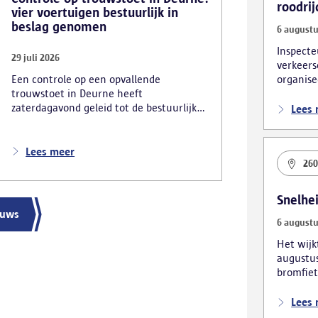
roodrij
vier voertuigen bestuurlijk in
beslag genomen
6 augustu
Inspecte
29 juli 2026
verkeers
Een controle op een opvallende
organise
trouwstoet in Deurne heeft
verkeers
zaterdagavond geleid tot de bestuurlijke
foutpark
Lees
inbeslagname van vier voertuigen. De
politie deed ook nog verschillende andere
vaststellingen van inbreuken. De politie
Lees meer
26
greep in nadat meerdere weggebruikers
melding hadden gemaakt van het
gevaarlijk rijgedrag en de ernstige
Snelhe
verkeershinder die dat als gevolg had.
euws
6 augustu
Het wij
augustus
bromfiet
voertuig
Lees