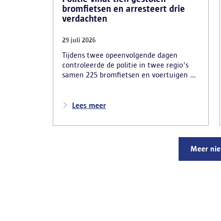
bromfietsen en arresteert drie
verdachten
29 juli 2026
Tijdens twee opeenvolgende dagen
controleerde de politie in twee regio's
samen 225 bromfietsen en voertuigen en
zo'n 80 personen. Een tiental gestolen
bromfietsen en kentekenplaten zijn
teruggevonden en zestien voertuigen zijn
Lees meer
in beslag genomen. Daarnaast
arresteerde de politie ook drie
verdachten en zijn cocaïne, gestolen
motorblokken en inbrekersmateriaal
Meer ni
gevonden.