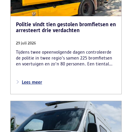
Politie vindt tien gestolen bromfietsen en
arresteert drie verdachten
29 juli 2026
Tijdens twee opeenvolgende dagen controleerde
de politie in twee regio's samen 225 bromfietsen
en voertuigen en zo'n 80 personen. Een tiental
gestolen bromfietsen en kentekenplaten zijn
teruggevonden en zestien voertuigen zijn in
beslag genomen. Daarnaast arresteerde de politie
Lees meer
ook drie verdachten en zijn cocaïne, gestolen
motorblokken en inbrekersmateriaal gevonden.