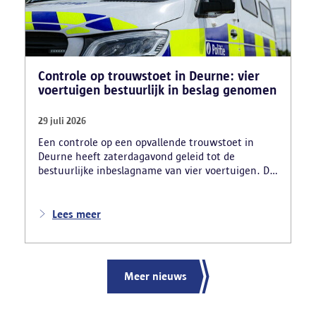
Controle op trouwstoet in Deurne: vier
voertuigen bestuurlijk in beslag genomen
29 juli 2026
Een controle op een opvallende trouwstoet in
Deurne heeft zaterdagavond geleid tot de
bestuurlijke inbeslagname van vier voertuigen. De
politie deed ook nog verschillende andere
vaststellingen van inbreuken. De politie greep in
nadat meerdere weggebruikers melding hadden
Lees meer
gemaakt van het gevaarlijk rijgedrag en de
ernstige verkeershinder die dat als gevolg had.
Meer nieuws