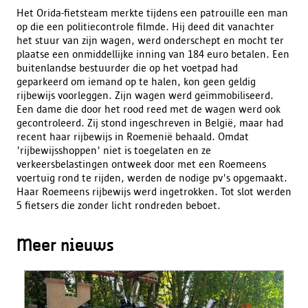
Het Orida-fietsteam merkte tijdens een patrouille een man
op die een politiecontrole filmde. Hij deed dit vanachter
het stuur van zijn wagen, werd onderschept en mocht ter
plaatse een onmiddellijke inning van 184 euro betalen. Een
buitenlandse bestuurder die op het voetpad had
geparkeerd om iemand op te halen, kon geen geldig
rijbewijs voorleggen. Zijn wagen werd geïmmobiliseerd.
Een dame die door het rood reed met de wagen werd ook
gecontroleerd. Zij stond ingeschreven in België, maar had
recent haar rijbewijs in Roemenië behaald. Omdat
'rijbewijsshoppen' niet is toegelaten en ze
verkeersbelastingen ontweek door met een Roemeens
voertuig rond te rijden, werden de nodige pv's opgemaakt.
Haar Roemeens rijbewijs werd ingetrokken. Tot slot werden
5 fietsers die zonder licht rondreden beboet.
Meer nieuws