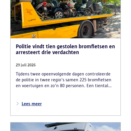
Politie vindt tien gestolen bromfietsen en
arresteert drie verdachten
29 juli 2026
Tijdens twee opeenvolgende dagen controleerde
de politie in twee regio's samen 225 bromfietsen
en voertuigen en zo'n 80 personen. Een tiental
gestolen bromfietsen en kentekenplaten zijn
teruggevonden en zestien voertuigen zijn in
beslag genomen. Daarnaast arresteerde de politie
Lees meer
ook drie verdachten en zijn cocaïne, gestolen
motorblokken en inbrekersmateriaal gevonden.