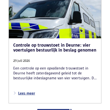
Controle op trouwstoet in Deurne: vier
voertuigen bestuurlijk in beslag genomen
29 juli 2026
Een controle op een opvallende trouwstoet in
Deurne heeft zaterdagavond geleid tot de
bestuurlijke inbeslagname van vier voertuigen. De
politie deed ook nog verschillende andere
vaststellingen van inbreuken. De politie greep in
nadat meerdere weggebruikers melding hadden
Lees meer
gemaakt van het gevaarlijk rijgedrag en de
ernstige verkeershinder die dat als gevolg had.