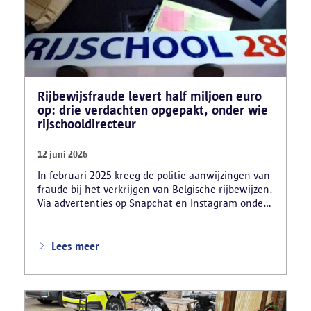
Rijbewijsfraude levert half miljoen euro
op: drie verdachten opgepakt, onder wie
rijschooldirecteur
12 juni 2026
In februari 2025 kreeg de politie aanwijzingen van
fraude bij het verkrijgen van Belgische rijbewijzen.
Via advertenties op Snapchat en Instagram onder
de naam ‘Snelle afspraak’ boden verdachten tegen
betaling versnelde afspraken voor praktijkexamens
aan. Daarnaast maakten zij reclame voor het
Lees meer
uitschrijven van bekwaamheidsattesten zonder
effectief lessen te volgen en voor fraude bij
theoretische rijexamens. Een parallel onderzoek
bracht ook een rijschooldirecteur in beeld die