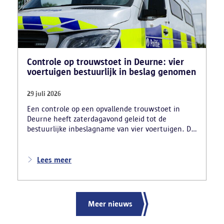
Controle op trouwstoet in Deurne: vier
voertuigen bestuurlijk in beslag genomen
29 juli 2026
Een controle op een opvallende trouwstoet in
Deurne heeft zaterdagavond geleid tot de
bestuurlijke inbeslagname van vier voertuigen. De
politie deed ook nog verschillende andere
vaststellingen van inbreuken. De politie greep in
nadat meerdere weggebruikers melding hadden
Lees meer
gemaakt van het gevaarlijk rijgedrag en de
ernstige verkeershinder die dat als gevolg had.
Meer nieuws