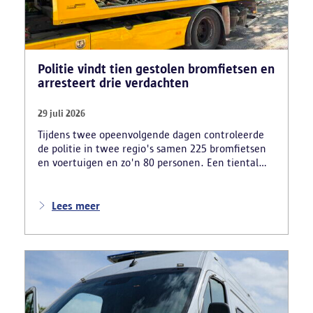
Politie vindt tien gestolen bromfietsen en
arresteert drie verdachten
29 juli 2026
Tijdens twee opeenvolgende dagen controleerde
de politie in twee regio's samen 225 bromfietsen
en voertuigen en zo'n 80 personen. Een tiental
gestolen bromfietsen en kentekenplaten zijn
teruggevonden en zestien voertuigen zijn in
beslag genomen. Daarnaast arresteerde de politie
Lees meer
ook drie verdachten en zijn cocaïne, gestolen
motorblokken en inbrekersmateriaal gevonden.