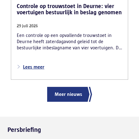
Controle op trouwstoet in Deurne: vier
voertuigen bestuurlijk in beslag genomen
29 juli 2026
Een controle op een opvallende trouwstoet in
Deurne heeft zaterdagavond geleid tot de
bestuurlijke inbeslagname van vier voertuigen. De
politie deed ook nog verschillende andere
vaststellingen van inbreuken. De politie greep in
nadat meerdere weggebruikers melding hadden
Lees meer
gemaakt van het gevaarlijk rijgedrag en de
ernstige verkeershinder die dat als gevolg had.
Meer nieuws
Persbriefing