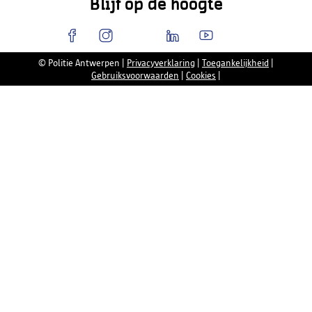
Blijf op de hoogte
© Politie Antwerpen
|
Privacyverklaring
|
Toegankelijkheid
|
Gebruiksvoorwaarden
|
Cookies
|