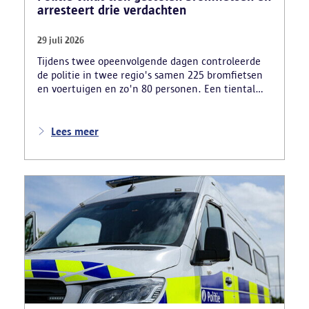
arresteert drie verdachten
29 juli 2026
Tijdens twee opeenvolgende dagen controleerde
de politie in twee regio's samen 225 bromfietsen
en voertuigen en zo'n 80 personen. Een tiental
gestolen bromfietsen en kentekenplaten zijn
teruggevonden en zestien voertuigen zijn in
beslag genomen. Daarnaast arresteerde de politie
Lees meer
ook drie verdachten en zijn cocaïne, gestolen
motorblokken en inbrekersmateriaal gevonden.