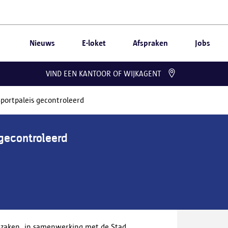
Nieuws
E-loket
Afspraken
Jobs
VIND EEN KANTOOR OF WIJKAGENT
portpaleis gecontroleerd
gecontroleerd
lszaken, in samenwerking met de Stad