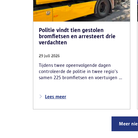
Politie vindt tien gestolen
bromfietsen en arresteert drie
verdachten
29 juli 2026
Tijdens twee opeenvolgende dagen
controleerde de politie in twee regio's
samen 225 bromfietsen en voertuigen en
zo'n 80 personen. Een tiental gestolen
bromfietsen en kentekenplaten zijn
teruggevonden en zestien voertuigen zijn
Lees meer
in beslag genomen. Daarnaast
arresteerde de politie ook drie
verdachten en zijn cocaïne, gestolen
motorblokken en inbrekersmateriaal
Meer ni
gevonden.