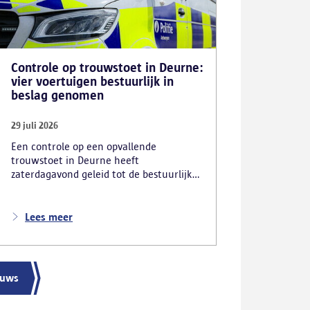
Controle op trouwstoet in Deurne:
vier voertuigen bestuurlijk in
beslag genomen
29 juli 2026
Een controle op een opvallende
trouwstoet in Deurne heeft
zaterdagavond geleid tot de bestuurlijke
inbeslagname van vier voertuigen. De
politie deed ook nog verschillende andere
vaststellingen van inbreuken. De politie
Lees meer
greep in nadat meerdere weggebruikers
melding hadden gemaakt van het
gevaarlijk rijgedrag en de ernstige
verkeershinder die dat als gevolg had.
euws