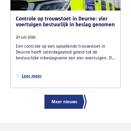
Controle op trouwstoet in Deurne: vier
voertuigen bestuurlijk in beslag genomen
29 juli 2026
Een controle op een opvallende trouwstoet in
Deurne heeft zaterdagavond geleid tot de
bestuurlijke inbeslagname van vier voertuigen. De
politie deed ook nog verschillende andere
vaststellingen van inbreuken. De politie greep in
nadat meerdere weggebruikers melding hadden
Lees meer
gemaakt van het gevaarlijk rijgedrag en de
ernstige verkeershinder die dat als gevolg had.
Meer nieuws