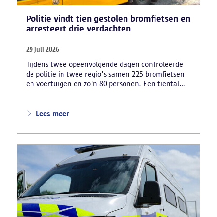
Politie vindt tien gestolen bromfietsen en
arresteert drie verdachten
29 juli 2026
Tijdens twee opeenvolgende dagen controleerde
de politie in twee regio's samen 225 bromfietsen
en voertuigen en zo'n 80 personen. Een tiental
gestolen bromfietsen en kentekenplaten zijn
teruggevonden en zestien voertuigen zijn in
beslag genomen. Daarnaast arresteerde de politie
Lees meer
ook drie verdachten en zijn cocaïne, gestolen
motorblokken en inbrekersmateriaal gevonden.