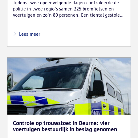
Tijdens twee opeenvolgende dagen controleerde de
politie in twee regio's samen 225 bromfietsen en
voertuigen en zo'n 80 personen. Een tiental gestolen
bromfietsen en kentekenplaten zijn teruggevonden
en zestien voertuigen zijn in beslag genomen.
Daarnaast arresteerde de politie ook drie verdachten
Lees meer
en zijn cocaïne, gestolen motorblokken en
inbrekersmateriaal gevonden.
Controle op trouwstoet in Deurne: vier
voertuigen bestuurlijk in beslag genomen