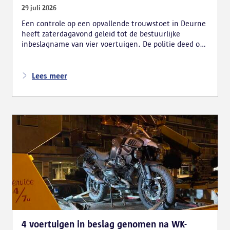
29 juli 2026
Een controle op een opvallende trouwstoet in Deurne
heeft zaterdagavond geleid tot de bestuurlijke
inbeslagname van vier voertuigen. De politie deed ook
nog verschillende andere vaststellingen van
inbreuken. De politie greep in nadat meerdere
weggebruikers melding hadden gemaakt van het
Lees meer
gevaarlijk rijgedrag en de ernstige verkeershinder die
dat als gevolg had.
4 voertuigen in beslag genomen na WK-