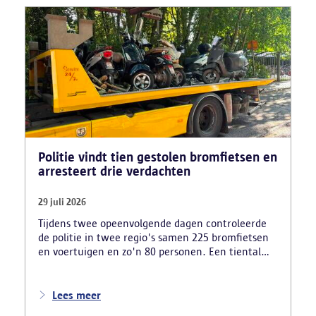
Politie vindt tien gestolen bromfietsen en
arresteert drie verdachten
29 juli 2026
Tijdens twee opeenvolgende dagen controleerde
de politie in twee regio's samen 225 bromfietsen
en voertuigen en zo'n 80 personen. Een tiental
gestolen bromfietsen en kentekenplaten zijn
teruggevonden en zestien voertuigen zijn in
beslag genomen. Daarnaast arresteerde de politie
Lees meer
ook drie verdachten en zijn cocaïne, gestolen