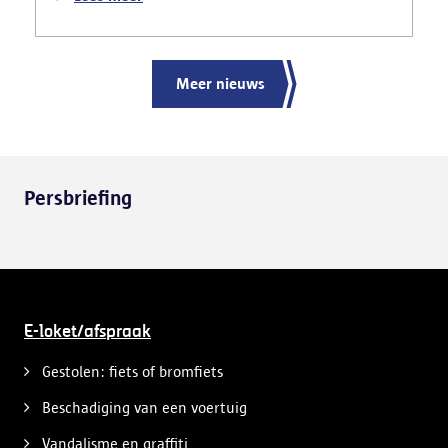
gemaakt van het gevaarlijk rijgedrag en de
ernstige verkeershinder die dat als gevolg had.
Meer nieuws
Persbriefing
E-loket/afspraak
Gestolen: fiets of bromfiets
Beschadiging van een voertuig
Vandalisme en graffiti