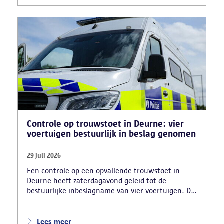
motorblokken en inbrekersmateriaal gevonden.
Controle op trouwstoet in Deurne: vier
voertuigen bestuurlijk in beslag genomen
29 juli 2026
Een controle op een opvallende trouwstoet in
Deurne heeft zaterdagavond geleid tot de
bestuurlijke inbeslagname van vier voertuigen. De
politie deed ook nog verschillende andere
vaststellingen van inbreuken. De politie greep in
nadat meerdere weggebruikers melding hadden
Lees meer