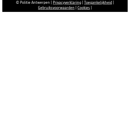
© Politie Antwerpen
|
Privacyverklaring
|
Toegankelijkheid
|
Gebruiksvoorwaarden
|
Cookies
|