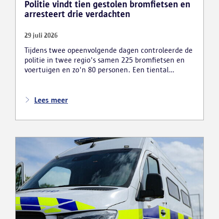
Politie vindt tien gestolen bromfietsen en
arresteert drie verdachten
29 juli 2026
Tijdens twee opeenvolgende dagen controleerde de
politie in twee regio's samen 225 bromfietsen en
voertuigen en zo'n 80 personen. Een tiental
gestolen bromfietsen en kentekenplaten zijn
teruggevonden en zestien voertuigen zijn in beslag
genomen. Daarnaast arresteerde de politie ook drie
Lees meer
verdachten en zijn cocaïne, gestolen motorblokken
en inbrekersmateriaal gevonden.