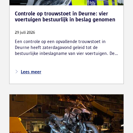
Controle op trouwstoet in Deurne: vier
voertuigen bestuurlijk in beslag genomen
29 juli 2026
Een controle op een opvallende trouwstoet in
Deurne heeft zaterdagavond geleid tot de
bestuurlijke inbeslagname van vier voertuigen. De
politie deed ook nog verschillende andere
vaststellingen van inbreuken. De politie greep in
nadat meerdere weggebruikers melding hadden
Lees meer
gemaakt van het gevaarlijk rijgedrag en de ernstige
verkeershinder die dat als gevolg had.