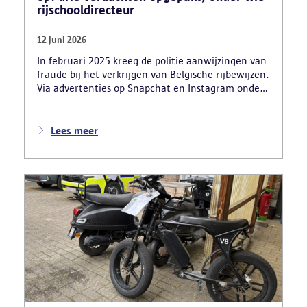
rijschooldirecteur
12 juni 2026
In februari 2025 kreeg de politie aanwijzingen van
fraude bij het verkrijgen van Belgische rijbewijzen.
Via advertenties op Snapchat en Instagram onder
de naam ‘Snelle afspraak’ boden verdachten tegen
betaling versnelde afspraken voor praktijkexamens
aan. Daarnaast maakten zij reclame voor het
Lees meer
uitschrijven van bekwaamheidsattesten zonder
effectief lessen te volgen en voor fraude bij
theoretische rijexamens. Een parallel onderzoek
bracht ook een rijschooldirecteur in beeld die
examenfraude organiseerde,
bekwaamheidsattesten afleverde zonder vereiste
opleiding en een vervalst uittreksel uit het
strafregister gebruikte.