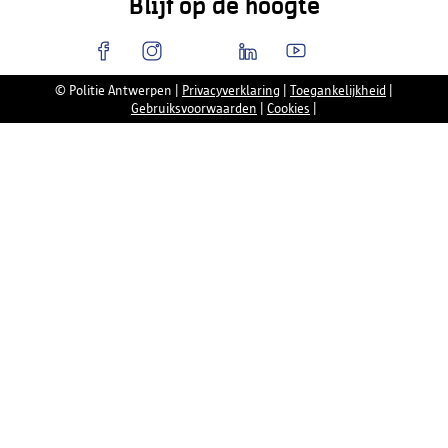
Blijf op de hoogte
© Politie Antwerpen
|
Privacyverklaring
|
Toegankelijkheid
|
Gebruiksvoorwaarden
|
Cookies
|