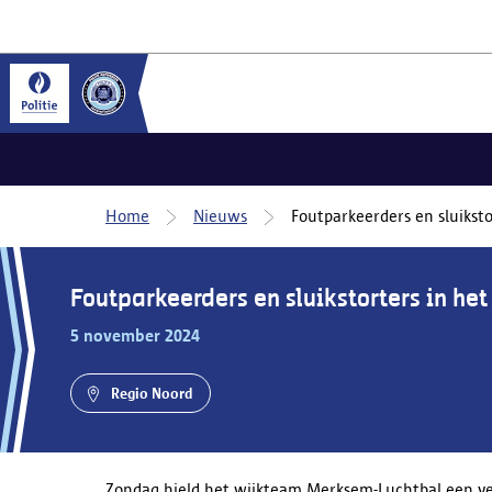
Home
Nieuws
Foutparkeerders en sluikstor
Foutparkeerders en sluikstorters in het 
5 november 2024
Regio Noord
Zondag hield het wijkteam Merksem-Luchtbal een ver