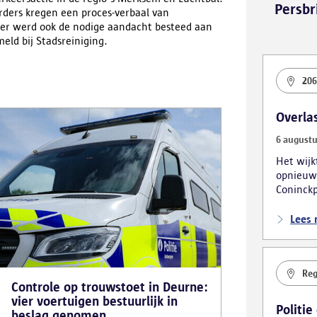
Persbr
rders kregen een proces-verbaal van
der werd ook de nodige aandacht besteed aan
eld bij Stadsreiniging.
206
Overla
6 augustu
Het wij
opnieuw
Coninckp
van de m
verschil
Lees
bestuurl
Reg
Controle op trouwstoet in Deurne:
vier voertuigen bestuurlijk in
Politie
beslag genomen