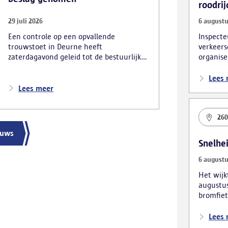
roodrij
29 juli 2026
6 augustu
Een controle op een opvallende
Inspecte
trouwstoet in Deurne heeft
verkeers
zaterdagavond geleid tot de bestuurlijke
organise
inbeslagname van vier voertuigen. De
verkeers
politie deed ook nog verschillende andere
foutpark
Lees
vaststellingen van inbreuken. De politie
Lees meer
greep in nadat meerdere weggebruikers
melding hadden gemaakt van het
26
gevaarlijk rijgedrag en de ernstige
verkeershinder die dat als gevolg had.
euws
Snelhe
6 augustu
Het wij
augustus
bromfiet
voertuig
Lees