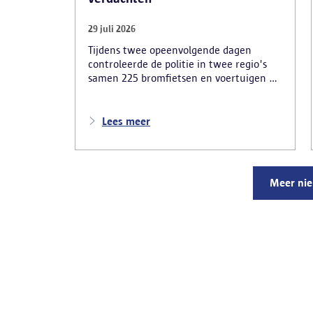
29 juli 2026
Tijdens twee opeenvolgende dagen
controleerde de politie in twee regio's
samen 225 bromfietsen en voertuigen en
zo'n 80 personen. Een tiental gestolen
bromfietsen en kentekenplaten zijn
teruggevonden en zestien voertuigen zijn
Lees meer
in beslag genomen. Daarnaast
arresteerde de politie ook drie
verdachten en zijn cocaïne, gestolen
motorblokken en inbrekersmateriaal
Meer ni
gevonden.