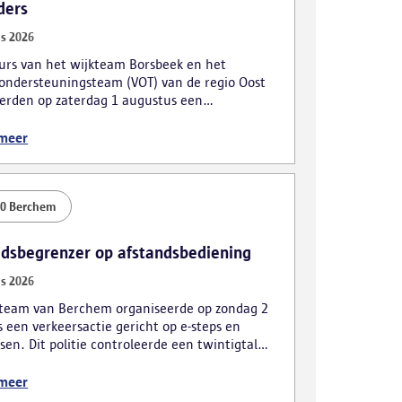
ders
s 2026
urs van het wijkteam Borsbeek en het
ondersteuningsteam (VOT) van de regio Oost
erden op zaterdag 1 augustus een
actie. De focus lag hierbij voornamelijk op
eerders en roodrijders.
 meer
00 Berchem
idsbegrenzer op afstandsbediening
s 2026
kteam van Berchem organiseerde op zondag 2
 een verkeersactie gericht op e-steps en
sen. Dit politie controleerde een twintigtal
en, wat tot meerdere vaststellingen leidde.
 meer