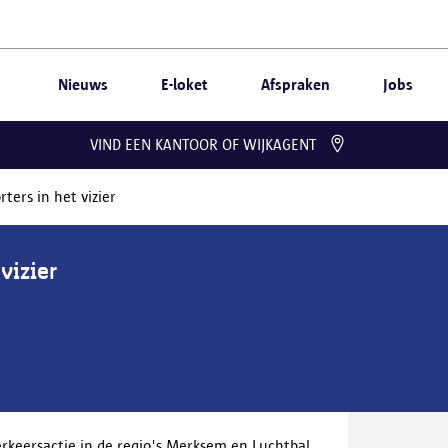
Nieuws
E-loket
Afspraken
Jobs
VIND EEN KANTOOR OF WIJKAGENT
ters in het vizier
vizier
keersactie in de regio's Merksem en Luchtbal.