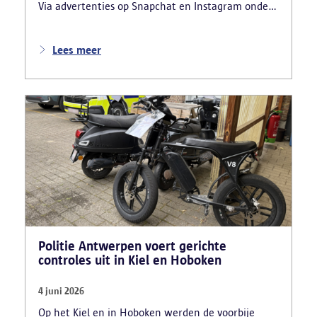
Via advertenties op Snapchat en Instagram onder
de naam ‘Snelle afspraak’ boden verdachten tegen
betaling versnelde afspraken voor praktijkexamens
aan. Daarnaast maakten zij reclame voor het
Lees meer
uitschrijven van bekwaamheidsattesten zonder
effectief lessen te volgen en voor fraude bij
theoretische rijexamens. Een parallel onderzoek
bracht ook een rijschooldirecteur in beeld die
examenfraude organiseerde,
bekwaamheidsattesten afleverde zonder vereiste
opleiding en een vervalst uittreksel uit het
strafregister gebruikte.
Politie Antwerpen voert gerichte
controles uit in Kiel en Hoboken
4 juni 2026
Op het Kiel en in Hoboken werden de voorbije