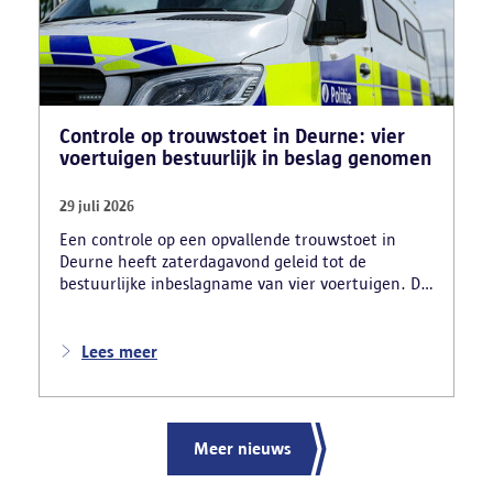
Controle op trouwstoet in Deurne: vier
voertuigen bestuurlijk in beslag genomen
29 juli 2026
Een controle op een opvallende trouwstoet in
Deurne heeft zaterdagavond geleid tot de
bestuurlijke inbeslagname van vier voertuigen. De
politie deed ook nog verschillende andere
vaststellingen van inbreuken. De politie greep in
nadat meerdere weggebruikers melding hadden
Lees meer
gemaakt van het gevaarlijk rijgedrag en de
ernstige verkeershinder die dat als gevolg had.
Meer nieuws