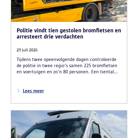
Politie vindt tien gestolen bromfietsen en
arresteert drie verdachten
29 juli 2026
Tijdens twee opeenvolgende dagen controleerde
de politie in twee regio's samen 225 bromfietsen
en voertuigen en zo'n 80 personen. Een tiental
gestolen bromfietsen en kentekenplaten zijn
teruggevonden en zestien voertuigen zijn in
beslag genomen. Daarnaast arresteerde de politie
Lees meer
ook drie verdachten en zijn cocaïne, gestolen
motorblokken en inbrekersmateriaal gevonden.