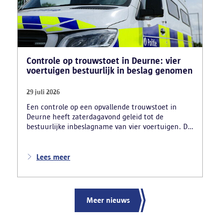
Controle op trouwstoet in Deurne: vier
voertuigen bestuurlijk in beslag genomen
29 juli 2026
Een controle op een opvallende trouwstoet in
Deurne heeft zaterdagavond geleid tot de
bestuurlijke inbeslagname van vier voertuigen. De
politie deed ook nog verschillende andere
vaststellingen van inbreuken. De politie greep in
nadat meerdere weggebruikers melding hadden
Lees meer
gemaakt van het gevaarlijk rijgedrag en de
ernstige verkeershinder die dat als gevolg had.
Meer nieuws