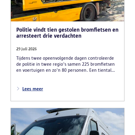
Politie vindt tien gestolen bromfietsen en
arresteert drie verdachten
29 juli 2026
Tijdens twee opeenvolgende dagen controleerde
de politie in twee regio's samen 225 bromfietsen
en voertuigen en zo'n 80 personen. Een tiental
gestolen bromfietsen en kentekenplaten zijn
teruggevonden en zestien voertuigen zijn in
beslag genomen. Daarnaast arresteerde de politie
Lees meer
ook drie verdachten en zijn cocaïne, gestolen
motorblokken en inbrekersmateriaal gevonden.