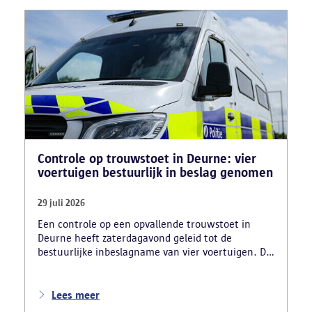
Controle op trouwstoet in Deurne: vier
voertuigen bestuurlijk in beslag genomen
29 juli 2026
Een controle op een opvallende trouwstoet in
Deurne heeft zaterdagavond geleid tot de
bestuurlijke inbeslagname van vier voertuigen. De
politie deed ook nog verschillende andere
vaststellingen van inbreuken. De politie greep in
nadat meerdere weggebruikers melding hadden
Lees meer
gemaakt van het gevaarlijk rijgedrag en de