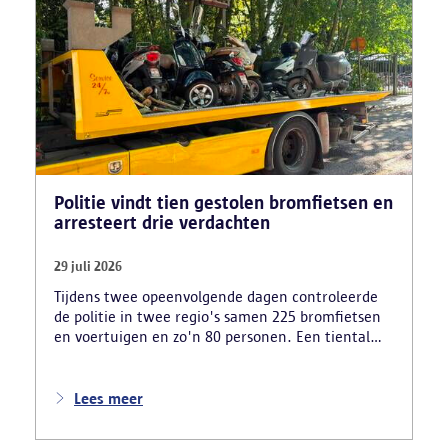
Politie vindt tien gestolen bromfietsen en
arresteert drie verdachten
29 juli 2026
Tijdens twee opeenvolgende dagen controleerde
de politie in twee regio's samen 225 bromfietsen
en voertuigen en zo'n 80 personen. Een tiental
gestolen bromfietsen en kentekenplaten zijn
teruggevonden en zestien voertuigen zijn in
beslag genomen. Daarnaast arresteerde de politie
Lees meer
ook drie verdachten en zijn cocaïne, gestolen
motorblokken en inbrekersmateriaal gevonden.