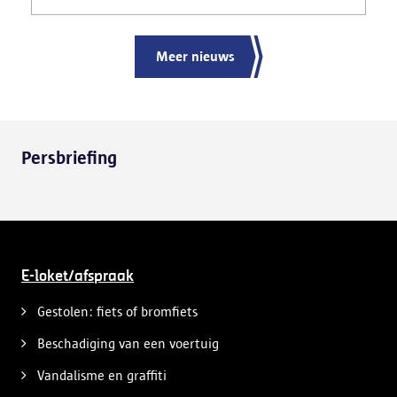
ernstige verkeershinder die dat als gevolg had.
Meer nieuws
Persbriefing
E-loket/afspraak
Gestolen: fiets of bromfiets
Beschadiging van een voertuig
Vandalisme en graffiti