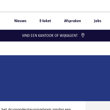
Nieuws
E-loket
Afspraken
Jobs
VIND EEN KANTOOR OF WIJKAGENT
ft het drugsondersteuningsteam zondag een