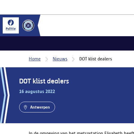
Home
Nieuws
DOT klist dealers
DOT klist dealers
16 augustus 2022
Antwerpen
In de omgeving van het metrostation Elisabeth hee