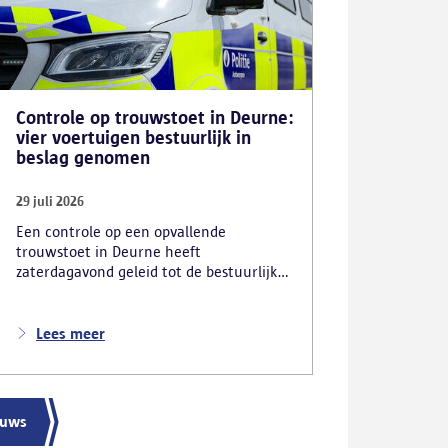
Controle op trouwstoet in Deurne:
vier voertuigen bestuurlijk in
beslag genomen
29 juli 2026
Een controle op een opvallende
trouwstoet in Deurne heeft
zaterdagavond geleid tot de bestuurlijke
inbeslagname van vier voertuigen. De
politie deed ook nog verschillende andere
vaststellingen van inbreuken. De politie
Lees meer
greep in nadat meerdere weggebruikers
melding hadden gemaakt van het
gevaarlijk rijgedrag en de ernstige
verkeershinder die dat als gevolg had.
euws