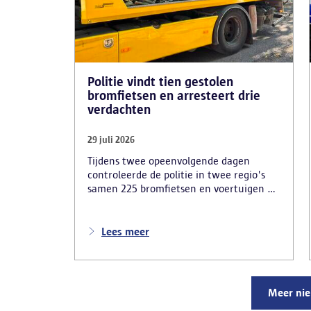
Politie vindt tien gestolen
bromfietsen en arresteert drie
verdachten
29 juli 2026
Tijdens twee opeenvolgende dagen
controleerde de politie in twee regio's
samen 225 bromfietsen en voertuigen en
zo'n 80 personen. Een tiental gestolen
bromfietsen en kentekenplaten zijn
teruggevonden en zestien voertuigen zijn
Lees meer
in beslag genomen. Daarnaast
arresteerde de politie ook drie
verdachten en zijn cocaïne, gestolen
motorblokken en inbrekersmateriaal
Meer ni
gevonden.