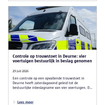
motorblokken en inbrekersmateriaal gevonden.
Controle op trouwstoet in Deurne: vier
voertuigen bestuurlijk in beslag genomen
29 juli 2026
Een controle op een opvallende trouwstoet in
Deurne heeft zaterdagavond geleid tot de
bestuurlijke inbeslagname van vier voertuigen. De
politie deed ook nog verschillende andere
vaststellingen van inbreuken. De politie greep in
nadat meerdere weggebruikers melding hadden
Lees meer