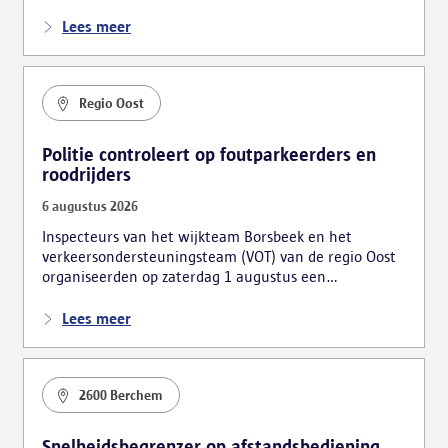
van de mobiele eenheid. De actie leidde tot
verschillende vaststellingen, waarbij ook vijf personen
Lees meer
bestuurlijk werden gearresteerd.
Regio Oost
Politie controleert op foutparkeerders en
roodrijders
6 augustus 2026
Inspecteurs van het wijkteam Borsbeek en het
verkeersondersteuningsteam (VOT) van de regio Oost
organiseerden op zaterdag 1 augustus een
verkeersactie. De focus lag hierbij voornamelijk op
foutparkeerders en roodrijders.
Lees meer
2600 Berchem
Snelheidsbegrenzer op afstandsbediening