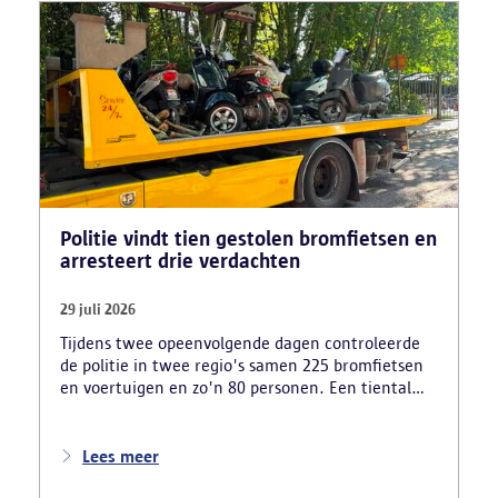
Politie vindt tien gestolen bromfietsen en
arresteert drie verdachten
29 juli 2026
Tijdens twee opeenvolgende dagen controleerde
de politie in twee regio's samen 225 bromfietsen
en voertuigen en zo'n 80 personen. Een tiental
gestolen bromfietsen en kentekenplaten zijn
teruggevonden en zestien voertuigen zijn in
beslag genomen. Daarnaast arresteerde de politie
Lees meer
ook drie verdachten en zijn cocaïne, gestolen