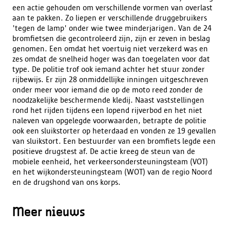
een actie gehouden om verschillende vormen van overlast
aan te pakken. Zo liepen er verschillende druggebruikers
'tegen de lamp' onder wie twee minderjarigen. Van de 24
bromfietsen die gecontroleerd zijn, zijn er zeven in beslag
genomen. Een omdat het voertuig niet verzekerd was en
zes omdat de snelheid hoger was dan toegelaten voor dat
type. De politie trof ook iemand achter het stuur zonder
rijbewijs. Er zijn 28 onmiddellijke inningen uitgeschreven
onder meer voor iemand die op de moto reed zonder de
noodzakelijke beschermende kledij. Naast vaststellingen
rond het rijden tijdens een lopend rijverbod en het niet
naleven van opgelegde voorwaarden, betrapte de politie
ook een sluikstorter op heterdaad en vonden ze 19 gevallen
van sluikstort. Een bestuurder van een bromfiets legde een
positieve drugstest af. De actie kreeg de steun van de
mobiele eenheid, het verkeersondersteuningsteam (VOT)
en het wijkondersteuningsteam (WOT) van de regio Noord
en de drugshond van ons korps.
Meer nieuws