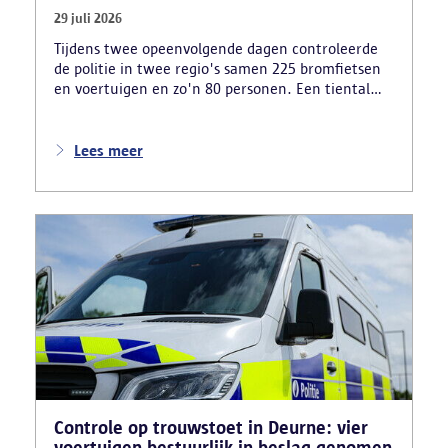
29 juli 2026
Tijdens twee opeenvolgende dagen controleerde
de politie in twee regio's samen 225 bromfietsen
en voertuigen en zo'n 80 personen. Een tiental
gestolen bromfietsen en kentekenplaten zijn
teruggevonden en zestien voertuigen zijn in
beslag genomen. Daarnaast arresteerde de politie
Lees meer
ook drie verdachten en zijn cocaïne, gestolen
motorblokken en inbrekersmateriaal gevonden.
Controle op trouwstoet in Deurne: vier
voertuigen bestuurlijk in beslag genomen