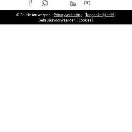
© Politie Antwerpen
|
Privacyverklaring
|
Toegankelijkheid
|
Gebruiksvoorwaarden
|
Cookies
|