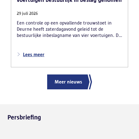
29 juli 2026
Een controle op een opvallende trouwstoet in
Deurne heeft zaterdagavond geleid tot de
bestuurlijke inbeslagname van vier voertuigen. De
politie deed ook nog verschillende andere
vaststellingen van inbreuken. De politie greep in
nadat meerdere weggebruikers melding hadden
Lees meer
gemaakt van het gevaarlijk rijgedrag en de
ernstige verkeershinder die dat als gevolg had.
Meer nieuws
Persbriefing