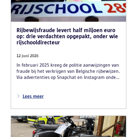
Rijbewijsfraude levert half miljoen euro
op: drie verdachten opgepakt, onder wie
rijschooldirecteur
12 juni 2026
In februari 2025 kreeg de politie aanwijzingen van
fraude bij het verkrijgen van Belgische rijbewijzen.
Via advertenties op Snapchat en Instagram onder
de naam ‘Snelle afspraak’ boden verdachten tegen
betaling versnelde afspraken voor praktijkexamens
aan. Daarnaast maakten zij reclame voor het
Lees meer
uitschrijven van bekwaamheidsattesten zonder
effectief lessen te volgen en voor fraude bij
theoretische rijexamens. Een parallel onderzoek
bracht ook een rijschooldirecteur in beeld die
examenfraude organiseerde,
bekwaamheidsattesten afleverde zonder vereiste