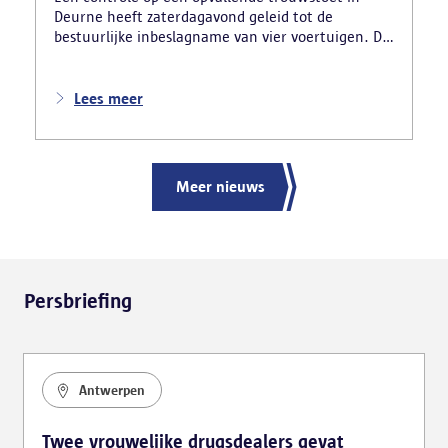
Deurne heeft zaterdagavond geleid tot de
bestuurlijke inbeslagname van vier voertuigen. De
politie deed ook nog verschillende andere
vaststellingen van inbreuken. De politie greep in
nadat meerdere weggebruikers melding hadden
Lees meer
gemaakt van het gevaarlijk rijgedrag en de
ernstige verkeershinder die dat als gevolg had.
Meer nieuws
Persbriefing
Antwerpen
Twee vrouwelijke drugsdealers gevat