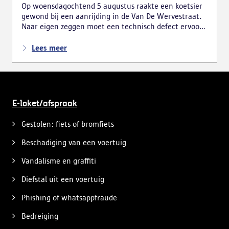
Op woensdagochtend 5 augustus raakte een koetsier
gewond bij een aanrijding in de Van De Wervestraat.
Naar eigen zeggen moet een technisch defect ervoor
gezorgd hebben dat de elektrische koets stuurloos was
geworden. De koets week van de rijbaan af en
Lees meer
belandde tegen een boom langs de kant van de weg.
De bestuurder, een man van 53 jaar, raakte gewond.
Voor hem kwamen een ambulance en een medisch
team ter plaatse. Hij is met eerder lichte
verwondingen naar het ziekenhuis overgebracht. De
E-loket/afspraak
koets kon niet meer verder rijden en werd opgehaald.
Gestolen: fiets of bromfiets
Beschadiging van een voertuig
Vandalisme en graffiti
Diefstal uit een voertuig
Phishing of whatsappfraude
Bedreiging