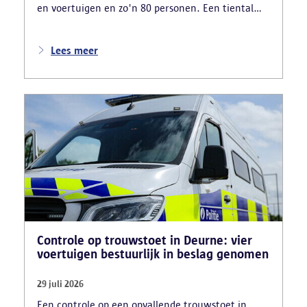
en voertuigen en zo'n 80 personen. Een tiental
gestolen bromfietsen en kentekenplaten zijn
teruggevonden en zestien voertuigen zijn in
beslag genomen. Daarnaast arresteerde de politie
Lees meer
ook drie verdachten en zijn cocaïne, gestolen
motorblokken en inbrekersmateriaal gevonden.
Controle op trouwstoet in Deurne: vier
voertuigen bestuurlijk in beslag genomen
29 juli 2026
Een controle op een opvallende trouwstoet in