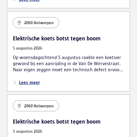
2060 Antwerpen
Elektrische koets botst tegen boom
5 augustus 2026
Op woensdagochtend 5 augustus raakte een koetsier
gewond bij een aanrijding in de Van De Wervestraat.
Naar eigen zeggen moet een technisch defect ervoor
gezorgd hebben dat de elektrische koets stuurloos was
geworden. De koets week van de rijbaan af en
Lees meer
belandde tegen een boom langs de kant van de weg.
De bestuurder, een man van 53 jaar, raakte gewond.
Voor hem kwamen een ambulance en een medisch
2060 Antwerpen
team ter plaatse. Hij is met eerder lichte
verwondingen naar het ziekenhuis overgebracht. De
koets kon niet meer verder rijden en werd opgehaald.
Elektrische koets botst tegen boom
5 augustus 2026