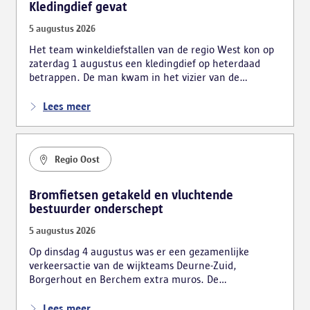
Kledingdief gevat
5 augustus 2026
Het team winkeldiefstallen van de regio West kon op
zaterdag 1 augustus een kledingdief op heterdaad
betrappen. De man kwam in het vizier van de
inspecteurs omdat hij twee winkeltassen bij zich
droeg die er nogal vreemd uitzagen.
Lees meer
Regio Oost
Bromfietsen getakeld en vluchtende
bestuurder onderschept
5 augustus 2026
Op dinsdag 4 augustus was er een gezamenlijke
verkeersactie van de wijkteams Deurne-Zuid,
Borgerhout en Berchem extra muros. De
politiediensten controleerden 17 personen en 24
voertuigen.
Lees meer