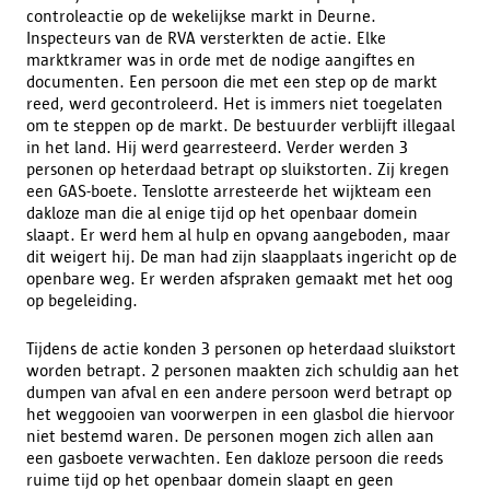
controleactie op de wekelijkse markt in Deurne.
Inspecteurs van de RVA versterkten de actie. Elke
marktkramer was in orde met de nodige aangiftes en
documenten. Een persoon die met een step op de markt
reed, werd gecontroleerd. Het is immers niet toegelaten
om te steppen op de markt. De bestuurder verblijft illegaal
in het land. Hij werd gearresteerd. Verder werden 3
personen op heterdaad betrapt op sluikstorten. Zij kregen
een GAS-boete. Tenslotte arresteerde het wijkteam een
dakloze man die al enige tijd op het openbaar domein
slaapt. Er werd hem al hulp en opvang aangeboden, maar
dit weigert hij. De man had zijn slaapplaats ingericht op de
openbare weg. Er werden afspraken gemaakt met het oog
op begeleiding.
Tijdens de actie konden 3 personen op heterdaad sluikstort
worden betrapt. 2 personen maakten zich schuldig aan het
dumpen van afval en een andere persoon werd betrapt op
het weggooien van voorwerpen in een glasbol die hiervoor
niet bestemd waren. De personen mogen zich allen aan
een gasboete verwachten. Een dakloze persoon die reeds
ruime tijd op het openbaar domein slaapt en geen