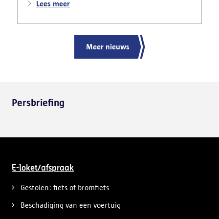
nadat meerdere weggebruikers melding hadden
Lees meer
gemaakt van het gevaarlijk rijgedrag en de
ernstige verkeershinder die dat als gevolg had.
Meer nieuws
Persbriefing
E-loket/afspraak
Gestolen: fiets of bromfiets
Beschadiging van een voertuig