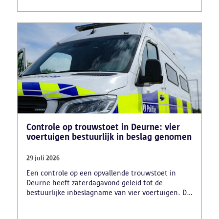
ook drie verdachten en zijn cocaïne, gestolen
motorblokken en inbrekersmateriaal gevonden.
Controle op trouwstoet in Deurne: vier
voertuigen bestuurlijk in beslag genomen
29 juli 2026
Een controle op een opvallende trouwstoet in
Deurne heeft zaterdagavond geleid tot de
bestuurlijke inbeslagname van vier voertuigen. De
politie deed ook nog verschillende andere
vaststellingen van inbreuken. De politie greep in