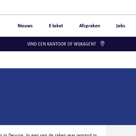
Nieuws
E-loket
Afspraken
Jobs
VIND EEN KANTOOR OF WIJKAGENT
n in Deurne. In een van de zaken was iemand in