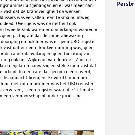
Persbr
mingsnummer uitgehangen en er was meer dan
ok vast dat de brandveiligheid de wensen
blussers was vervallen, een te smalle uitweg
oldeed. Overigens was de netheid ook
n een tweede zaak waren er opmerkingen waarvoor
was geen pictogram dat de camerabewaking
 doorgang en ook hier was er geen UBO-register
aak vast dat er geen drankvergunning was, geen
oor de camerabewaking en geen toelating van
 ging ook het Wijkteam van Deurne – Zuid op
dan toegelaten aanwezig en stelde men vast dat
e arbeid. In een café dat gecontroleerd werd,
 de aandacht brengen. Er werd binnen ook
hing niet uit en ook hier was het UBO register
 verwezen, is een register waar alle ‘Ultimate
van een vennootschap of andere juridische