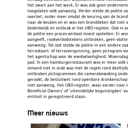
het zwart aan het werk. Er was ook geen onderne
toegelaten volk aanwezig. Verder stelde de politie o
overliet, onder meer omdat de keuring van de brand
naar de keuken en er was een branddeken dat niet v
bedenkelijk en ontbrak er het UBO-register. Ook i
de politie een proces-verbaal moest opstellen: Er 
aangeeft, rookverbodstekens ontbraken, geen vlotte
aanwezig. Tot slot stelde de politie in een andere z
terraskaart- of terrasvergunning, geen pictogram v
het agentschap voor de voedselveiligheid. Woensdag
pad. In een hamburgerrestaurant was er meer volk 
iemand niet in orde was met de regels rond deeltijds
ontbraken pictogrammen die camerabewaking onder
gerookt, de besluitwet rond openbare dronkenschap 
niet aanwezig. Het UBO-register, waar eerder naar is
Beneficial Owners’ of ‘uiteindelijke begunstigden’ 
entiteit in geregistreerd staan.
Meer nieuws