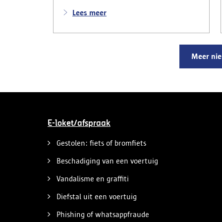
onder de naam ‘Snelle afspraak’ boden
verdachten tegen betaling versnelde
Lees meer
afspraken voor praktijkexamens aan.
Daarnaast maakten zij reclame voor het
uitschrijven van bekwaamheidsattesten
zonder effectief lessen te volgen en voor
Meer ni
fraude bij theoretische rijexamens. Een
parallel onderzoek bracht ook een
rijschooldirecteur in beeld die
examenfraude organiseerde,
bekwaamheidsattesten afleverde zonder
vereiste opleiding en een vervalst
uittreksel uit het strafregister gebruikte.
E-loket/afspraak
Gestolen: fiets of bromfiets
Beschadiging van een voertuig
Vandalisme en graffiti
Diefstal uit een voertuig
Phishing of whatsappfraude