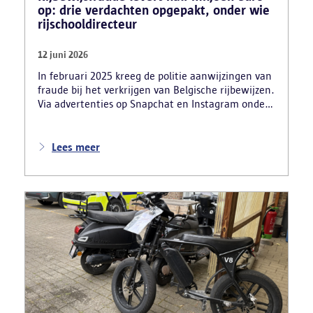
op: drie verdachten opgepakt, onder wie
rijschooldirecteur
12 juni 2026
In februari 2025 kreeg de politie aanwijzingen van
fraude bij het verkrijgen van Belgische rijbewijzen.
Via advertenties op Snapchat en Instagram onder
de naam ‘Snelle afspraak’ boden verdachten tegen
betaling versnelde afspraken voor praktijkexamens
aan. Daarnaast maakten zij reclame voor het
Lees meer
uitschrijven van bekwaamheidsattesten zonder
effectief lessen te volgen en voor fraude bij
theoretische rijexamens. Een parallel onderzoek
bracht ook een rijschooldirecteur in beeld die
examenfraude organiseerde,
bekwaamheidsattesten afleverde zonder vereiste
opleiding en een vervalst uittreksel uit het
strafregister gebruikte.