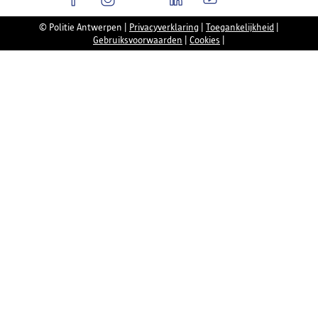
© Politie Antwerpen
|
Privacyverklaring
|
Toegankelijkheid
|
Gebruiksvoorwaarden
|
Cookies
|