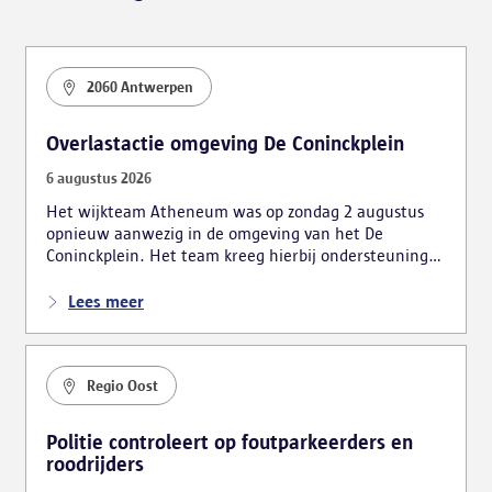
2060 Antwerpen
Overlastactie omgeving De Coninckplein
6 augustus 2026
Het wijkteam Atheneum was op zondag 2 augustus
opnieuw aanwezig in de omgeving van het De
Coninckplein. Het team kreeg hierbij ondersteuning
van de mobiele eenheid. De actie leidde tot
verschillende vaststellingen, waarbij ook vijf personen
Lees meer
bestuurlijk werden gearresteerd.
Regio Oost
Politie controleert op foutparkeerders en
roodrijders