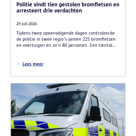
Politie vindt tien gestolen bromfietsen en
arresteert drie verdachten
29 juli 2026
Tijdens twee opeenvolgende dagen controleerde
de politie in twee regio's samen 225 bromfietsen
en voertuigen en zo'n 80 personen. Een tiental
gestolen bromfietsen en kentekenplaten zijn
teruggevonden en zestien voertuigen zijn in
beslag genomen. Daarnaast arresteerde de politie
Lees meer
ook drie verdachten en zijn cocaïne, gestolen
motorblokken en inbrekersmateriaal gevonden.