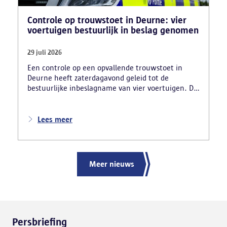
Controle op trouwstoet in Deurne: vier
voertuigen bestuurlijk in beslag genomen
29 juli 2026
Een controle op een opvallende trouwstoet in
Deurne heeft zaterdagavond geleid tot de
bestuurlijke inbeslagname van vier voertuigen. De
politie deed ook nog verschillende andere
vaststellingen van inbreuken. De politie greep in
nadat meerdere weggebruikers melding hadden
Lees meer
gemaakt van het gevaarlijk rijgedrag en de
ernstige verkeershinder die dat als gevolg had.
Meer nieuws
Persbriefing