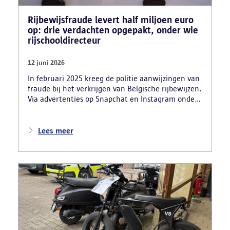
Rijbewijsfraude levert half miljoen euro
op: drie verdachten opgepakt, onder wie
rijschooldirecteur
12 juni 2026
In februari 2025 kreeg de politie aanwijzingen van
fraude bij het verkrijgen van Belgische rijbewijzen.
Via advertenties op Snapchat en Instagram onder
de naam ‘Snelle afspraak’ boden verdachten tegen
betaling versnelde afspraken voor praktijkexamens
aan. Daarnaast maakten zij reclame voor het
Lees meer
uitschrijven van bekwaamheidsattesten zonder
effectief lessen te volgen en voor fraude bij
theoretische rijexamens. Een parallel onderzoek
bracht ook een rijschooldirecteur in beeld die
examenfraude organiseerde,
bekwaamheidsattesten afleverde zonder vereiste
opleiding en een vervalst uittreksel uit het
strafregister gebruikte.