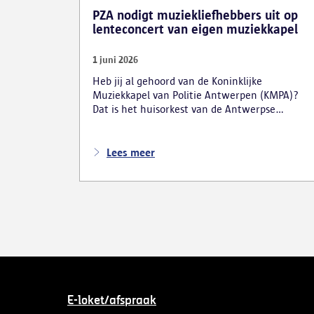
PZA nodigt muziekliefhebbers uit op
lenteconcert van eigen muziekkapel
1 juni 2026
Heb jij al gehoord van de Koninklijke
Muziekkapel van Politie Antwerpen (KMPA)?
Dat is het huisorkest van de Antwerpse
politie. In dit bijzondere jubileumjaar – de
kapel viert zomaar eventjes haar 125-jarig
bestaan – vindt traditiegetrouw ook een
Lees meer
lenteconcert plaats op zaterdag 20 juni in het
Zuiderpershuis op de Waalsekaai in
Antwerpen. Benieuwd naar wat de KMPA in
haar mars heeft? Reserveer snel je ticket.
E-loket/afspraak