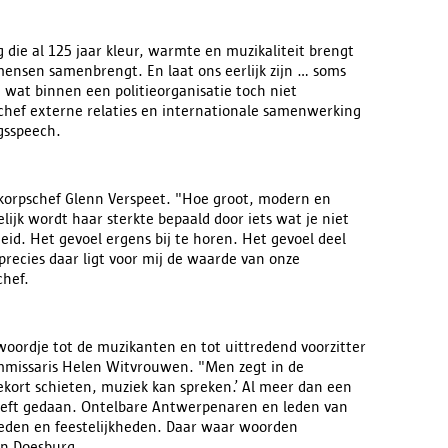
ie al 125 jaar kleur, warmte en muzikaliteit brengt
mensen samenbrengt. En laat ons eerlijk zijn … soms
 wat binnen een politieorganisatie toch niet
 chef externe relaties en internationale samenwerking
gsspeech.
-korpschef Glenn Verspeet. "Hoe groot, modern en
lijk wordt haar sterkte bepaald door iets wat je niet
eid. Het gevoel ergens bij te horen. Het gevoel deel
 precies daar ligt voor mij de waarde van onze
chef.
oordje tot de muzikanten en tot uittredend voorzitter
ommissaris Helen Witvrouwen. "Men zegt in de
ort schieten, muziek kan spreken.’ Al meer dan een
eeft gedaan. Ontelbare Antwerpenaren en leden van
heden en feestelijkheden. Daar waar woorden
an Doesburg.