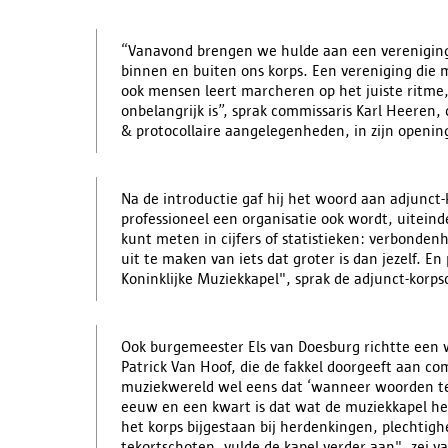
“Vanavond brengen we hulde aan een vereniging d
binnen en buiten ons korps. Een vereniging die 
ook mensen leert marcheren op het juiste ritme,
onbelangrijk is”, sprak commissaris Karl Heeren,
& protocollaire aangelegenheden, in zijn openin
Na de introductie gaf hij het woord aan adjunct
professioneel een organisatie ook wordt, uiteinde
kunt meten in cijfers of statistieken: verbondenh
uit te maken van iets dat groter is dan jezelf. En
Koninklijke Muziekkapel", sprak de adjunct-korps
Ook burgemeester Els van Doesburg richtte een w
Patrick Van Hoof, die de fakkel doorgeeft aan c
muziekwereld wel eens dat ‘wanneer woorden tek
eeuw en een kwart is dat wat de muziekkapel h
het korps bijgestaan bij herdenkingen, plechtig
tekortschoten, vulde de kapel verder aan", zei v