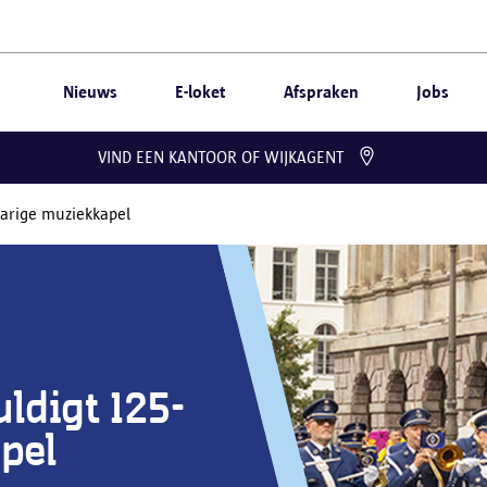
Nieuws
E-loket
Afspraken
Jobs
VIND EEN KANTOOR OF WIJKAGENT
jarige muziekkapel
ldigt 125-
pel