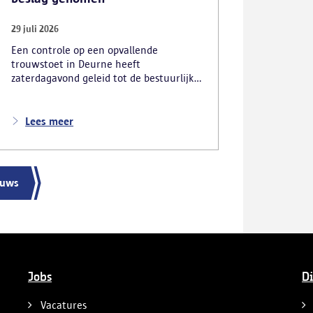
29 juli 2026
Een controle op een opvallende
trouwstoet in Deurne heeft
zaterdagavond geleid tot de bestuurlijke
inbeslagname van vier voertuigen. De
politie deed ook nog verschillende andere
vaststellingen van inbreuken. De politie
Lees meer
greep in nadat meerdere weggebruikers
melding hadden gemaakt van het
gevaarlijk rijgedrag en de ernstige
verkeershinder die dat als gevolg had.
euws
Jobs
Di
Vacatures