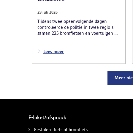
29 juli 2026
Tijdens twee opeenvolgende dagen
controleerde de politie in twee regio's
samen 225 bromfietsen en voertuigen en
zo'n 80 personen. Een tiental gestolen
bromfietsen en kentekenplaten zijn
teruggevonden en zestien voertuigen zijn
Lees meer
in beslag genomen. Daarnaast
arresteerde de politie ook drie
verdachten en zijn cocaïne, gestolen
motorblokken en inbrekersmateriaal
Meer ni
gevonden.
E-loket/afspraak
Gestolen: fiets of bromfiets