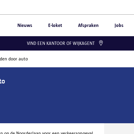
Nieuws
E-loket
Afspraken
Jobs
VIND EEN KANTOOR OF WIJKAGENT
den door auto
to
en op de Noorderlaan voor een verkeersongeval