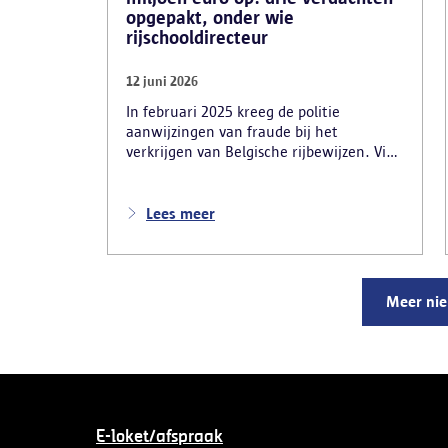
opgepakt, onder wie
rijschooldirecteur
12 juni 2026
In februari 2025 kreeg de politie
aanwijzingen van fraude bij het
verkrijgen van Belgische rijbewijzen. Via
advertenties op Snapchat en Instagram
onder de naam ‘Snelle afspraak’ boden
verdachten tegen betaling versnelde
Lees meer
afspraken voor praktijkexamens aan.
Daarnaast maakten zij reclame voor het
uitschrijven van bekwaamheidsattesten
zonder effectief lessen te volgen en voor
Meer ni
fraude bij theoretische rijexamens. Een
parallel onderzoek bracht ook een
rijschooldirecteur in beeld die
examenfraude organiseerde,
bekwaamheidsattesten afleverde zonder
vereiste opleiding en een vervalst
uittreksel uit het strafregister gebruikte.
E-loket/afspraak