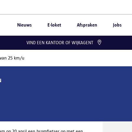
Nieuws
E-loket
Afspraken
Jobs
VIND EEN KANTOOR OF WIJKAGENT
s van 25 km/u
u
am op 20 april een bromfietser op met een