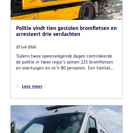
Politie vindt tien gestolen bromfietsen en
arresteert drie verdachten
29 juli 2026
Tijdens twee opeenvolgende dagen controleerde
de politie in twee regio's samen 225 bromfietsen
en voertuigen en zo'n 80 personen. Een tiental
gestolen bromfietsen en kentekenplaten zijn
teruggevonden en zestien voertuigen zijn in
beslag genomen. Daarnaast arresteerde de politie
Lees meer
ook drie verdachten en zijn cocaïne, gestolen
motorblokken en inbrekersmateriaal gevonden.