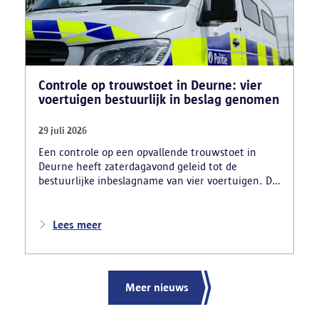
Controle op trouwstoet in Deurne: vier
voertuigen bestuurlijk in beslag genomen
29 juli 2026
Een controle op een opvallende trouwstoet in
Deurne heeft zaterdagavond geleid tot de
bestuurlijke inbeslagname van vier voertuigen. De
politie deed ook nog verschillende andere
vaststellingen van inbreuken. De politie greep in
nadat meerdere weggebruikers melding hadden
Lees meer
gemaakt van het gevaarlijk rijgedrag en de
ernstige verkeershinder die dat als gevolg had.
Meer nieuws