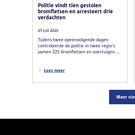
Politie vindt tien gestolen
bromfietsen en arresteert drie
verdachten
29 juli 2026
Tijdens twee opeenvolgende dagen
controleerde de politie in twee regio's
samen 225 bromfietsen en voertuigen en
zo'n 80 personen. Een tiental gestolen
bromfietsen en kentekenplaten zijn
teruggevonden en zestien voertuigen zijn
Lees meer
in beslag genomen. Daarnaast
arresteerde de politie ook drie
verdachten en zijn cocaïne, gestolen
motorblokken en inbrekersmateriaal
Meer ni
gevonden.