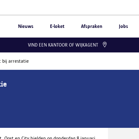
Nieuws
E-loket
Afspraken
Jobs
VIND EEN KANTOOR OF WIJKAGENT
bij arrestatie
tie
, Oost en City hielden op donderdag 8 januari