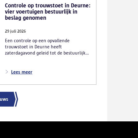
Controle op trouwstoet in Deurne:
vier voertuigen bestuurlijk in
beslag genomen
29 juli 2026
Een controle op een opvallende
trouwstoet in Deurne heeft
zaterdagavond geleid tot de bestuurlijke
inbeslagname van vier voertuigen. De
politie deed ook nog verschillende andere
vaststellingen van inbreuken. De politie
Lees meer
greep in nadat meerdere weggebruikers
melding hadden gemaakt van het
gevaarlijk rijgedrag en de ernstige
verkeershinder die dat als gevolg had.
euws