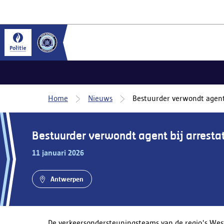
Home
Nieuws
Bestuurder verwondt agent 
Bestuurder verwondt agent bij arresta
11 januari 2026
Antwerpen
De verkeersondersteuningsteams van de regio's West