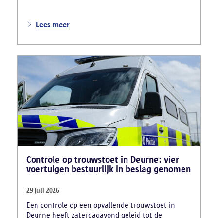
gestolen bromfietsen en kentekenplaten zijn
teruggevonden en zestien voertuigen zijn in
beslag genomen. Daarnaast arresteerde de politie
Lees meer
ook drie verdachten en zijn cocaïne, gestolen
motorblokken en inbrekersmateriaal gevonden.
Controle op trouwstoet in Deurne: vier
voertuigen bestuurlijk in beslag genomen
29 juli 2026
Een controle op een opvallende trouwstoet in
Deurne heeft zaterdagavond geleid tot de