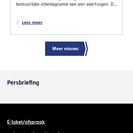
bestuurlijke inbeslagname van vier voertuigen. De
politie deed ook nog verschillende andere
vaststellingen van inbreuken. De politie greep in
nadat meerdere weggebruikers melding hadden
Lees meer
gemaakt van het gevaarlijk rijgedrag en de
ernstige verkeershinder die dat als gevolg had.
Meer nieuws
Persbriefing
E-loket/afspraak