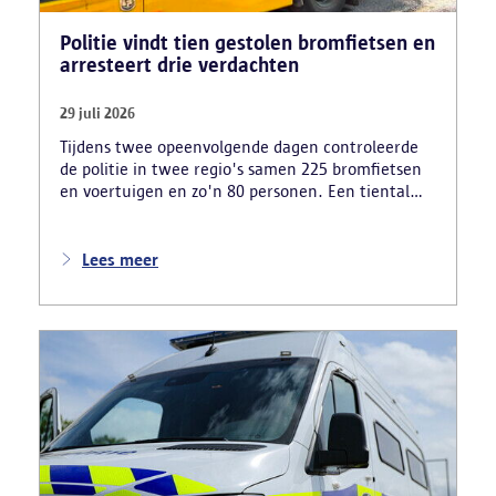
Politie vindt tien gestolen bromfietsen en
arresteert drie verdachten
29 juli 2026
Tijdens twee opeenvolgende dagen controleerde
de politie in twee regio's samen 225 bromfietsen
en voertuigen en zo'n 80 personen. Een tiental
gestolen bromfietsen en kentekenplaten zijn
teruggevonden en zestien voertuigen zijn in
beslag genomen. Daarnaast arresteerde de politie
Lees meer
ook drie verdachten en zijn cocaïne, gestolen
motorblokken en inbrekersmateriaal gevonden.