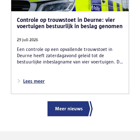
Controle op trouwstoet in Deurne: vier
voertuigen bestuurlijk in beslag genomen
29 juli 2026
Een controle op een opvallende trouwstoet in
Deurne heeft zaterdagavond geleid tot de
bestuurlijke inbeslagname van vier voertuigen. De
politie deed ook nog verschillende andere
vaststellingen van inbreuken. De politie greep in
nadat meerdere weggebruikers melding hadden
Lees meer
gemaakt van het gevaarlijk rijgedrag en de
ernstige verkeershinder die dat als gevolg had.
Meer nieuws