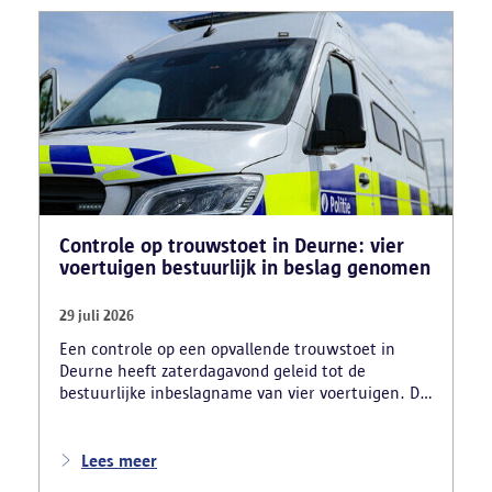
Controle op trouwstoet in Deurne: vier
voertuigen bestuurlijk in beslag genomen
29 juli 2026
Een controle op een opvallende trouwstoet in
Deurne heeft zaterdagavond geleid tot de
bestuurlijke inbeslagname van vier voertuigen. De
politie deed ook nog verschillende andere
vaststellingen van inbreuken. De politie greep in
nadat meerdere weggebruikers melding hadden
Lees meer
gemaakt van het gevaarlijk rijgedrag en de