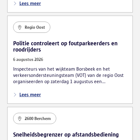
verschillende vaststellingen, waarbij ook vijf personen
Lees meer
bestuurlijk werden gearresteerd.
Regio Oost
Politie controleert op foutparkeerders en
roodrijders
6 augustus 2026
Inspecteurs van het wijkteam Borsbeek en het
verkeersondersteuningsteam (VOT) van de regio Oost
organiseerden op zaterdag 1 augustus een
verkeersactie. De focus lag hierbij voornamelijk op
foutparkeerders en roodrijders.
Lees meer
2600 Berchem
Snelheidsbegrenzer op afstandsbediening