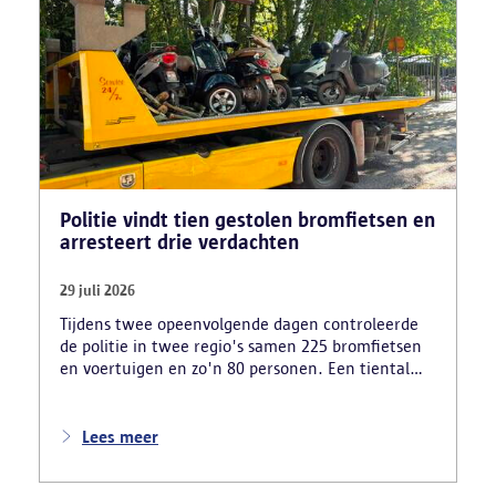
Politie vindt tien gestolen bromfietsen en
arresteert drie verdachten
29 juli 2026
Tijdens twee opeenvolgende dagen controleerde
de politie in twee regio's samen 225 bromfietsen
en voertuigen en zo'n 80 personen. Een tiental
gestolen bromfietsen en kentekenplaten zijn
teruggevonden en zestien voertuigen zijn in
beslag genomen. Daarnaast arresteerde de politie
Lees meer
ook drie verdachten en zijn cocaïne, gestolen
motorblokken en inbrekersmateriaal gevonden.