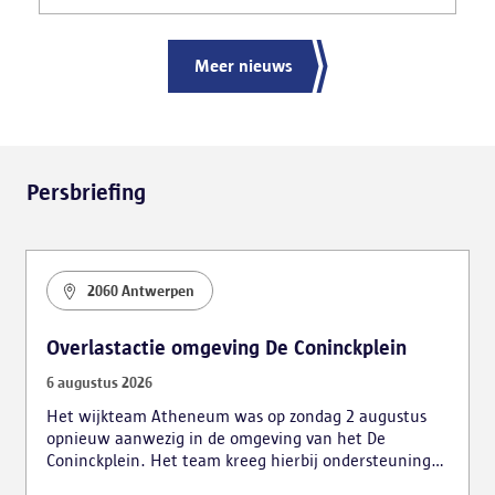
ernstige verkeershinder die dat als gevolg had.
Meer nieuws
Persbriefing
2060 Antwerpen
Overlastactie omgeving De Coninckplein
6 augustus 2026
Het wijkteam Atheneum was op zondag 2 augustus
opnieuw aanwezig in de omgeving van het De
Coninckplein. Het team kreeg hierbij ondersteuning
van de mobiele eenheid. De actie leidde tot