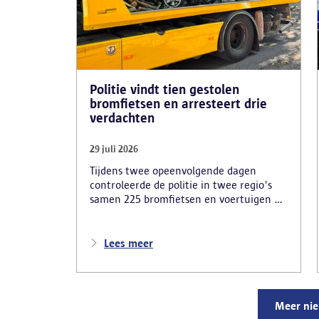
Politie vindt tien gestolen
bromfietsen en arresteert drie
verdachten
29 juli 2026
Tijdens twee opeenvolgende dagen
controleerde de politie in twee regio's
samen 225 bromfietsen en voertuigen en
zo'n 80 personen. Een tiental gestolen
bromfietsen en kentekenplaten zijn
teruggevonden en zestien voertuigen zijn
Lees meer
in beslag genomen. Daarnaast
arresteerde de politie ook drie
verdachten en zijn cocaïne, gestolen
motorblokken en inbrekersmateriaal
Meer ni
gevonden.