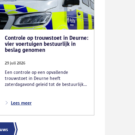
Controle op trouwstoet in Deurne:
vier voertuigen bestuurlijk in
beslag genomen
29 juli 2026
Een controle op een opvallende
trouwstoet in Deurne heeft
zaterdagavond geleid tot de bestuurlijke
inbeslagname van vier voertuigen. De
politie deed ook nog verschillende andere
vaststellingen van inbreuken. De politie
Lees meer
greep in nadat meerdere weggebruikers
melding hadden gemaakt van het
gevaarlijk rijgedrag en de ernstige
verkeershinder die dat als gevolg had.
euws