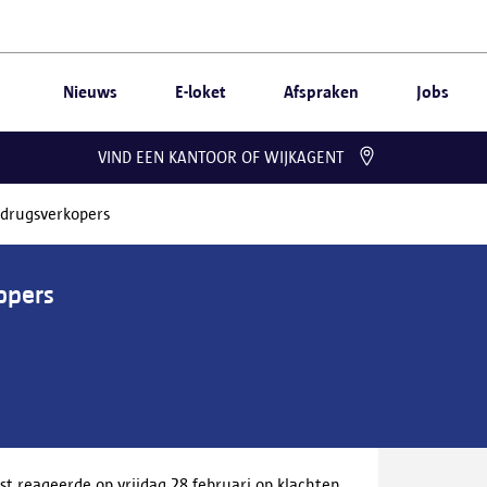
Nieuws
E-loket
Afspraken
Jobs
VIND EEN KANTOOR OF WIJKAGENT
r drugsverkopers
opers
 reageerde op vrijdag 28 februari op klachten