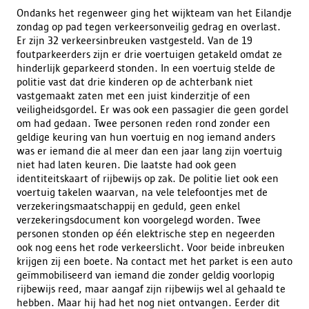
Ondanks het regenweer ging het wijkteam van het Eilandje
zondag op pad tegen verkeersonveilig gedrag en overlast.
Er zijn 32 verkeersinbreuken vastgesteld. Van de 19
foutparkeerders zijn er drie voertuigen getakeld omdat ze
hinderlijk geparkeerd stonden. In een voertuig stelde de
politie vast dat drie kinderen op de achterbank niet
vastgemaakt zaten met een juist kinderzitje of een
veiligheidsgordel. Er was ook een passagier die geen gordel
om had gedaan. Twee personen reden rond zonder een
geldige keuring van hun voertuig en nog iemand anders
was er iemand die al meer dan een jaar lang zijn voertuig
niet had laten keuren. Die laatste had ook geen
identiteitskaart of rijbewijs op zak. De politie liet ook een
voertuig takelen waarvan, na vele telefoontjes met de
verzekeringsmaatschappij en geduld, geen enkel
verzekeringsdocument kon voorgelegd worden. Twee
personen stonden op één elektrische step en negeerden
ook nog eens het rode verkeerslicht. Voor beide inbreuken
krijgen zij een boete. Na contact met het parket is een auto
geïmmobiliseerd van iemand die zonder geldig voorlopig
rijbewijs reed, maar aangaf zijn rijbewijs wel al gehaald te
hebben. Maar hij had het nog niet ontvangen. Eerder dit