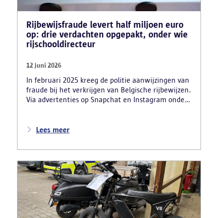
Rijbewijsfraude levert half miljoen euro
op: drie verdachten opgepakt, onder wie
rijschooldirecteur
12 juni 2026
In februari 2025 kreeg de politie aanwijzingen van
fraude bij het verkrijgen van Belgische rijbewijzen.
Via advertenties op Snapchat en Instagram onder
de naam ‘Snelle afspraak’ boden verdachten tegen
betaling versnelde afspraken voor praktijkexamens
aan. Daarnaast maakten zij reclame voor het
Lees meer
uitschrijven van bekwaamheidsattesten zonder
effectief lessen te volgen en voor fraude bij
theoretische rijexamens. Een parallel onderzoek
bracht ook een rijschooldirecteur in beeld die
examenfraude organiseerde,
bekwaamheidsattesten afleverde zonder vereiste
opleiding en een vervalst uittreksel uit het
strafregister gebruikte.