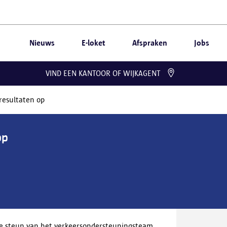
Nieuws
E-loket
Afspraken
Jobs
VIND EEN KANTOOR OF WIJKAGENT
 resultaten op
op
de steun van het verkeersondersteuningsteam