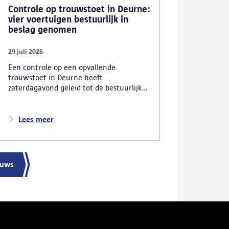
Controle op trouwstoet in Deurne:
vier voertuigen bestuurlijk in
beslag genomen
29 juli 2026
Een controle op een opvallende
trouwstoet in Deurne heeft
zaterdagavond geleid tot de bestuurlijke
inbeslagname van vier voertuigen. De
politie deed ook nog verschillende andere
vaststellingen van inbreuken. De politie
Lees meer
greep in nadat meerdere weggebruikers
melding hadden gemaakt van het
gevaarlijk rijgedrag en de ernstige
verkeershinder die dat als gevolg had.
euws