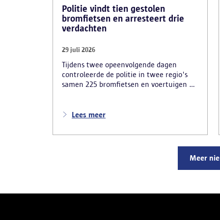
Politie vindt tien gestolen
bromfietsen en arresteert drie
verdachten
29 juli 2026
Tijdens twee opeenvolgende dagen
controleerde de politie in twee regio's
samen 225 bromfietsen en voertuigen en
zo'n 80 personen. Een tiental gestolen
bromfietsen en kentekenplaten zijn
teruggevonden en zestien voertuigen zijn
Lees meer
in beslag genomen. Daarnaast
arresteerde de politie ook drie
verdachten en zijn cocaïne, gestolen
motorblokken en inbrekersmateriaal
Meer ni
gevonden.