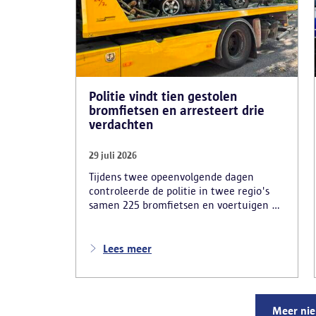
Politie vindt tien gestolen
bromfietsen en arresteert drie
verdachten
29 juli 2026
Tijdens twee opeenvolgende dagen
controleerde de politie in twee regio's
samen 225 bromfietsen en voertuigen en
zo'n 80 personen. Een tiental gestolen
bromfietsen en kentekenplaten zijn
teruggevonden en zestien voertuigen zijn
Lees meer
in beslag genomen. Daarnaast
arresteerde de politie ook drie
verdachten en zijn cocaïne, gestolen
motorblokken en inbrekersmateriaal
Meer ni