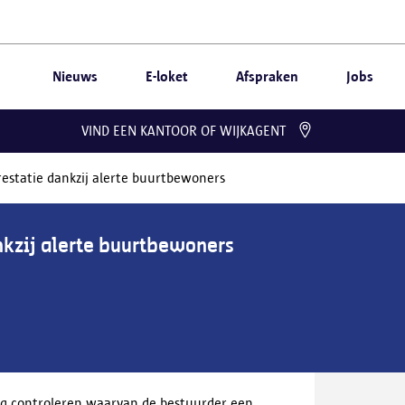
Nieuws
E-loket
Afspraken
Jobs
VIND EEN KANTOOR OF WIJKAGENT
restatie dankzij alerte buurtbewoners
nkzij alerte buurtbewoners
ig controleren waarvan de bestuurder een