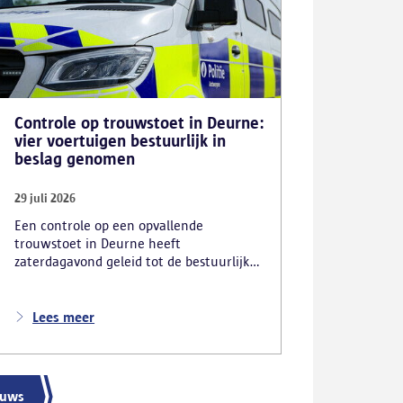
Controle op trouwstoet in Deurne:
vier voertuigen bestuurlijk in
beslag genomen
29 juli 2026
Een controle op een opvallende
trouwstoet in Deurne heeft
zaterdagavond geleid tot de bestuurlijke
inbeslagname van vier voertuigen. De
politie deed ook nog verschillende andere
vaststellingen van inbreuken. De politie
Lees meer
greep in nadat meerdere weggebruikers
melding hadden gemaakt van het
gevaarlijk rijgedrag en de ernstige
verkeershinder die dat als gevolg had.
euws