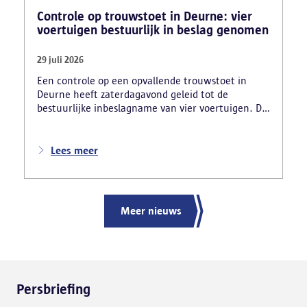
Controle op trouwstoet in Deurne: vier
voertuigen bestuurlijk in beslag genomen
29 juli 2026
Een controle op een opvallende trouwstoet in
Deurne heeft zaterdagavond geleid tot de
bestuurlijke inbeslagname van vier voertuigen. De
politie deed ook nog verschillende andere
vaststellingen van inbreuken. De politie greep in
nadat meerdere weggebruikers melding hadden
Lees meer
gemaakt van het gevaarlijk rijgedrag en de
ernstige verkeershinder die dat als gevolg had.
Meer nieuws
Persbriefing