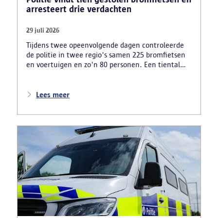
arresteert drie verdachten
29 juli 2026
Tijdens twee opeenvolgende dagen controleerde
de politie in twee regio's samen 225 bromfietsen
en voertuigen en zo'n 80 personen. Een tiental
gestolen bromfietsen en kentekenplaten zijn
teruggevonden en zestien voertuigen zijn in
beslag genomen. Daarnaast arresteerde de politie
Lees meer
ook drie verdachten en zijn cocaïne, gestolen
motorblokken en inbrekersmateriaal gevonden.