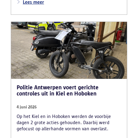
aan. Daarnaast maakten zij reclame voor het
Lees meer
uitschrijven van bekwaamheidsattesten zonder
effectief lessen te volgen en voor fraude bij
theoretische rijexamens. Een parallel onderzoek
bracht ook een rijschooldirecteur in beeld die
examenfraude organiseerde,
bekwaamheidsattesten afleverde zonder vereiste
opleiding en een vervalst uittreksel uit het
strafregister gebruikte.
Politie Antwerpen voert gerichte
controles uit in Kiel en Hoboken
4 juni 2026
Op het Kiel en in Hoboken werden de voorbije
dagen 2 grote acties gehouden. Daarbij werd
gefocust op allerhande vormen van overlast.