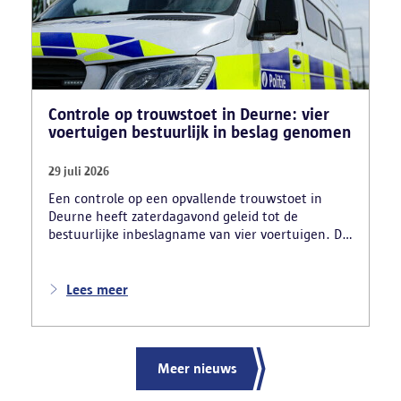
Controle op trouwstoet in Deurne: vier
voertuigen bestuurlijk in beslag genomen
29 juli 2026
Een controle op een opvallende trouwstoet in
Deurne heeft zaterdagavond geleid tot de
bestuurlijke inbeslagname van vier voertuigen. De
politie deed ook nog verschillende andere
vaststellingen van inbreuken. De politie greep in
nadat meerdere weggebruikers melding hadden
Lees meer
gemaakt van het gevaarlijk rijgedrag en de
ernstige verkeershinder die dat als gevolg had.
Meer nieuws