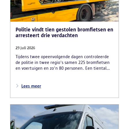
Politie vindt tien gestolen bromfietsen en
arresteert drie verdachten
29 juli 2026
Tijdens twee opeenvolgende dagen controleerde
de politie in twee regio's samen 225 bromfietsen
en voertuigen en zo'n 80 personen. Een tiental
gestolen bromfietsen en kentekenplaten zijn
teruggevonden en zestien voertuigen zijn in
beslag genomen. Daarnaast arresteerde de politie
Lees meer
ook drie verdachten en zijn cocaïne, gestolen
motorblokken en inbrekersmateriaal gevonden.