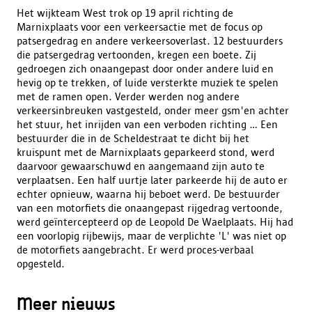
Het wijkteam West trok op 19 april richting de
Marnixplaats voor een verkeersactie met de focus op
patsergedrag en andere verkeersoverlast. 12 bestuurders
die patsergedrag vertoonden, kregen een boete. Zij
gedroegen zich onaangepast door onder andere luid en
hevig op te trekken, of luide versterkte muziek te spelen
met de ramen open. Verder werden nog andere
verkeersinbreuken vastgesteld, onder meer gsm'en achter
het stuur, het inrijden van een verboden richting ... Een
bestuurder die in de Scheldestraat te dicht bij het
kruispunt met de Marnixplaats geparkeerd stond, werd
daarvoor gewaarschuwd en aangemaand zijn auto te
verplaatsen. Een half uurtje later parkeerde hij de auto er
echter opnieuw, waarna hij beboet werd. De bestuurder
van een motorfiets die onaangepast rijgedrag vertoonde,
werd geïntercepteerd op de Leopold De Waelplaats. Hij had
een voorlopig rijbewijs, maar de verplichte 'L' was niet op
de motorfiets aangebracht. Er werd proces-verbaal
opgesteld.
Meer nieuws