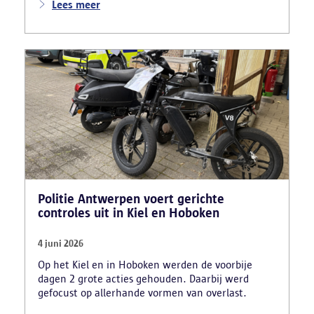
aan. Daarnaast maakten zij reclame voor het
Lees meer
uitschrijven van bekwaamheidsattesten zonder
effectief lessen te volgen en voor fraude bij
theoretische rijexamens. Een parallel onderzoek
bracht ook een rijschooldirecteur in beeld die
examenfraude organiseerde,
bekwaamheidsattesten afleverde zonder vereiste
opleiding en een vervalst uittreksel uit het
strafregister gebruikte.
Politie Antwerpen voert gerichte
controles uit in Kiel en Hoboken
4 juni 2026
Op het Kiel en in Hoboken werden de voorbije
dagen 2 grote acties gehouden. Daarbij werd
gefocust op allerhande vormen van overlast.